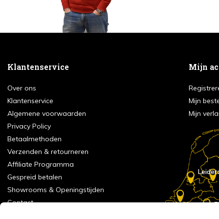
Klantenservice
Mijn a
Over ons
Registrer
Klantenservice
Mijn best
Algemene voorwaarden
Mijn verla
Privacy Policy
Betaalmethoden
Verzenden & retourneren
Affiliate Programma
Leider
Gespreid betalen
Showrooms & Openingstijden
Contact
E
Numans
Service formulier