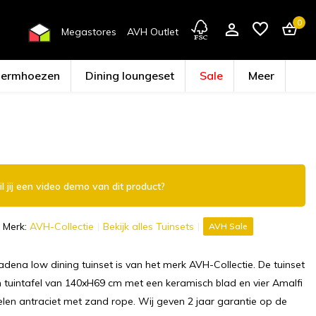
0
Megastores
AVH Outlet
hermhoezen
Dining loungeset
Sale
Meer
Account aanmaken
l jij een video demo van dit product?
Merk:
AVH-Collectie
Bekijk alles Tuinsets
AVH Sale
dena low dining tuinset is van het merk AVH-Collectie. De tuinset
n tuintafel van 140xH69 cm met een keramisch blad en vier Amalfi
elen antraciet met zand rope. Wij geven 2 jaar garantie op de