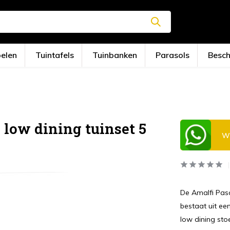
oelen
Tuintafels
Tuinbanken
Parasols
Besc
low dining tuinset 5
Wi
De Amalfi Pasa
bestaat uit ee
low dining sto