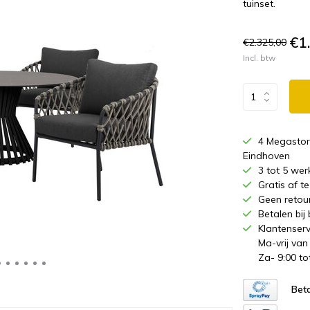
tuinset.
€1
€2.325,00
Incl. btw
4 Megastor
Eindhoven
3 tot 5 wer
Gratis af 
Geen retou
Betalen bij
Klantenserv
Ma-vrij van
Za- 9:00 to
Beta