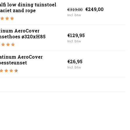
fi low dining tuinstoel
€249,00
€319,00
aciet zand rope
Incl. btw
tinum AeroCover
€129,95
nsethoes ø320xH85
Incl. btw
atinum AeroCover
€26,95
essteunset
Incl. btw