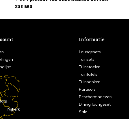
ons aan
ccount
Informatie
en
Loungesets
ellingen
Tuinsets
nglijst
Tuinstoelen
Tuintafels
Tuinbanken
Parasols
Beschermhoezen
dorp
Dining loungeset
Nijkerk
Sale
indhoven
dorp