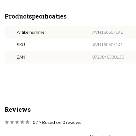
Productspecificaties
Artikelnummer
AVH160507141
SKU
AVH160507141
EAN
8720848338135
Reviews
0
/
Based on 0 reviews
5