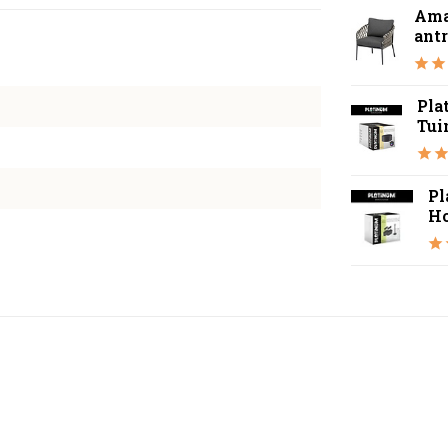
Amal
antr
Pla
Tui
Pl
Ho