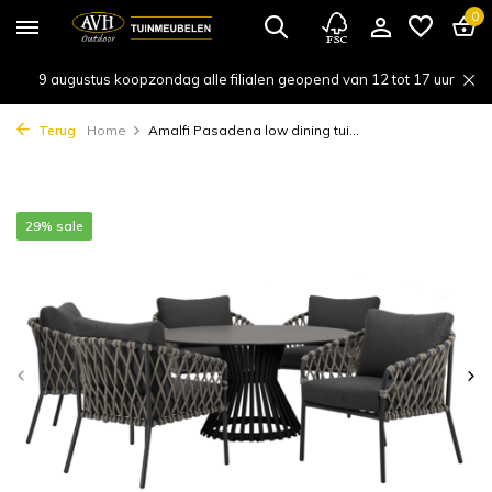
0
9 augustus koopzondag alle filialen geopend van 12 tot 17 uur
Terug
Home
Amalfi Pasadena low dining tui...
29% sale