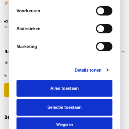
keramisch...
Voorkeuren
€319,00
€1.049,00
€225,00
€249,00
€749,00
Incl. btw
Incl. btw
Incl. btw
Statistieken
Marketing
Reviews
0
/
Based on 0 reviews
5
Details tonen
Er zijn nog geen reviews geschreven over dit product..
Alles toestaan
Schrijf je eigen review
Selectie toestaan
Reeds bekeken
Weigeren