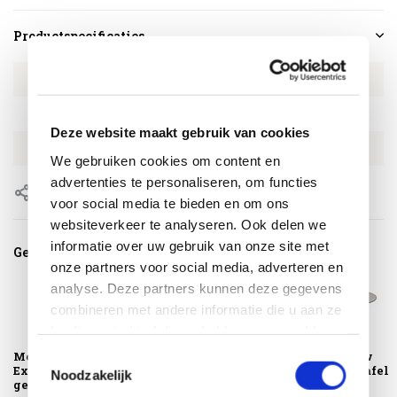
Productspecificaties
Artikelnummer
AVH160521335
SKU
AVH160521335
Deze website maakt gebruik van cookies
EAN
8720848338166
We gebruiken cookies om content en
advertenties te personaliseren, om functies
Delen
voor social media te bieden en om ons
websiteverkeer te analyseren. Ook delen we
informatie over uw gebruik van onze site met
Gerelateerde producten
onze partners voor social media, adverteren en
analyse. Deze partners kunnen deze gegevens
combineren met andere informatie die u aan ze
heeft verstrekt of die ze hebben verzameld op
basis van uw gebruik van hun services.
Montagelevering -
Amalfi low dining
Pasadena low
Toestemmingsselectie
Extra gemak &
tuinstoel antraciet
dining tuintafel
Noodzakelijk
geen afval
zand rope
140xH69 cm