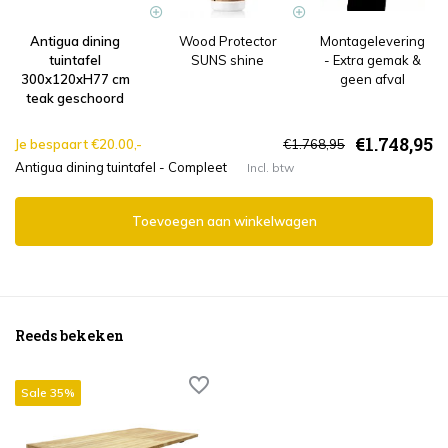
Antigua dining
Wood Protector
Montagelevering
tuintafel
SUNS shine
- Extra gemak &
300x120xH77 cm
geen afval
teak geschoord
€1.748,95
Je bespaart €20.00,-
€1.768,95
Antigua dining tuintafel - Compleet
Incl. btw
Toevoegen aan winkelwagen
Reeds bekeken
Sale 35%