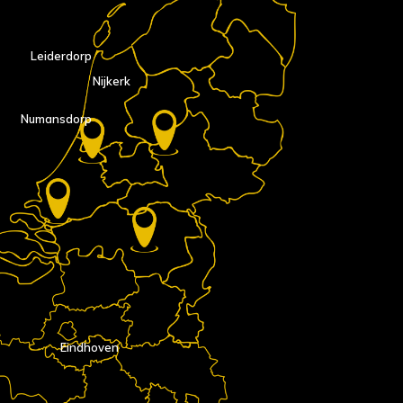
Leiderdorp
Nijkerk
Numansdorp
Eindhoven