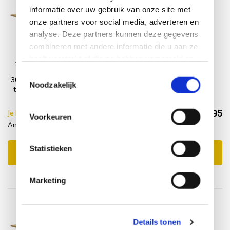
informatie over uw gebruik van onze site met
onze partners voor social media, adverteren en
analyse. Deze partners kunnen deze gegevens
combineren met andere informatie die u aan ze
heeft verstrekt of die ze hebben verzameld op
Antigua dining
Wood Protector
tuintafel
SUNS shine
basis van uw gebruik van hun services.
Toestemmingsselectie
300x120xH77 cm
Noodzakelijk
teak geschoord
€1.538,95
Je bespaart €5.00,-
€1.543,95
Voorkeuren
Antigua dining tuintafel + Woodprotector
Incl. btw
Statistieken
Toevoegen aan winkelwagen
Marketing
Details tonen