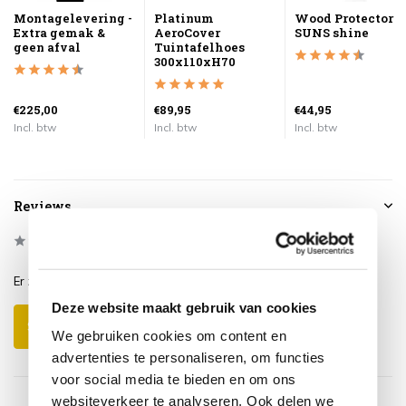
Montagelevering -
Platinum
Wood Protector
Extra gemak &
AeroCover
SUNS shine
geen afval
Tuintafelhoes
300x110xH70
€225,00
€89,95
€44,95
Incl. btw
Incl. btw
Incl. btw
Reviews
0
/
Based on 0 reviews
5
Er zijn nog geen reviews geschreven over dit product..
Deze website maakt gebruik van cookies
Schrijf je eigen review
We gebruiken cookies om content en
advertenties te personaliseren, om functies
voor social media te bieden en om ons
websiteverkeer te analyseren. Ook delen we