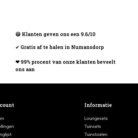
😃 Klanten geven ons een 9.6/10
✔
Gratis af te halen in Numansdorp
❤ 99% procent van onze klanten beveelt
ons aan
ccount
Informatie
en
Loungesets
ellingen
Tuinsets
nglijst
Tuinstoelen