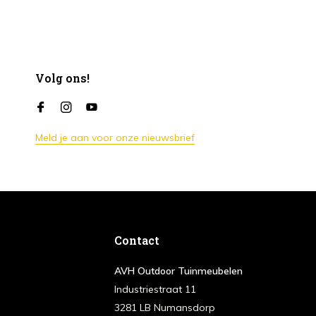
Volg ons!
Meld je aan voor onze nieuwsbrief
Contact
AVH Outdoor Tuinmeubelen
Industriestraat 11
3281 LB Numansdorp