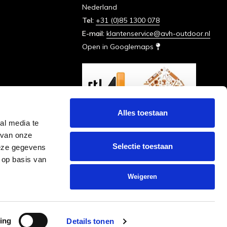
Nederland
Tel:
+31 (0)85 1300 078
E-mail:
klantenservice@avh-outdoor.nl
Open in Googlemaps
Alles toestaan
al media te
 van onze
Selectie toestaan
deze gegevens
 op basis van
Weigeren
ing
Details tonen