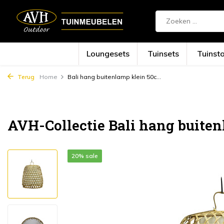
Loungesets
Tuinsets
Tuinst
Terug
Home
Bali hang buitenlamp klein 50c...
AVH-Collectie Bali hang buite
20% sale