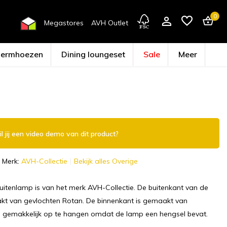
0
Megastores
AVH Outlet
hermhoezen
Dining loungeset
Sale
Meer
Account aanmaken
l jij een video demo van dit product?
Merk:
AVH-Collectie
Bekijk alles Overige
uitenlamp is van het merk AVH-Collectie. De buitenkant van de
kt van gevlochten Rotan. De binnenkant is gemaakt van
 is gemakkelijk op te hangen omdat de lamp een hengsel bevat.