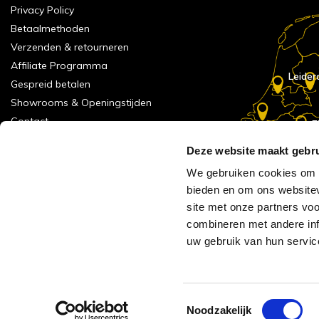
Privacy Policy
Betaalmethoden
Verzenden & retourneren
Affiliate Programma
Leider
Gespreid betalen
Showrooms & Openingstijden
Contact
E
Numans
Service formulier
Deze website maakt gebru
Inspiratie
We gebruiken cookies om c
Meld je aan voor onze nieuwsbrief!
bieden en om ons websitev
Alle vestigingen
site met onze partners vo
Vacatures
combineren met andere inf
Acties
uw gebruik van hun servic
AVH Outlet
Reviews verzameling
Toestemmingsselectie
Noodzakelijk