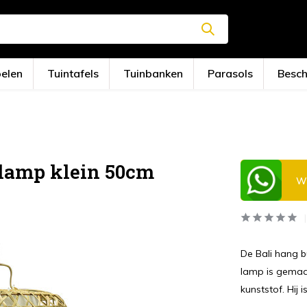
oelen
Tuintafels
Tuinbanken
Parasols
Besc
nlamp klein 50cm
Wi
De Bali hang b
lamp is gemaa
kunststof. Hij