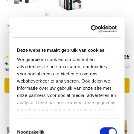
Barolo hoek
Platinum
loungeset 6 delig
AeroCover
aluminium latte
Loungesethoes
zand
hoekset links
330x255x100xH70
Deze website maakt gebruik van cookies
€1.903,95
Je bespaart €5.00,-
€1.908,95
We gebruiken cookies om content en
Barolo hoek loungeset 6 delig aluminium latte zand +
advertenties te personaliseren, om functies
Incl. btw
hoes links
voor social media te bieden en om ons
websiteverkeer te analyseren. Ook delen we
Toevoegen aan winkelwagen
informatie over uw gebruik van onze site met
onze partners voor social media, adverteren en
analyse. Deze partners kunnen deze gegevens
combineren met andere informatie die u aan ze
heeft verstrekt of die ze hebben verzameld op
basis van uw gebruik van hun services.
Toestemmingsselectie
Noodzakelijk