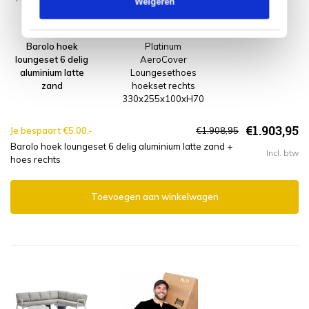
Weigeren
Barolo hoek
Platinum
loungeset 6 delig
AeroCover
aluminium latte
Loungesethoes
zand
hoekset rechts
330x255x100xH70
€1.903,95
Je bespaart €5.00,-
€1.908,95
Barolo hoek loungeset 6 delig aluminium latte zand +
Incl. btw
hoes rechts
Toevoegen aan winkelwagen