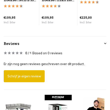
hoekset rechts 33...
hoekset links 330...
€109,95
€109,95
€225,00
Incl. btw
Incl. btw
Incl. btw
Reviews
0
/
Based on 0 reviews
5
Er zijn nog geen reviews geschreven over dit product..
Schrijf je eigen review