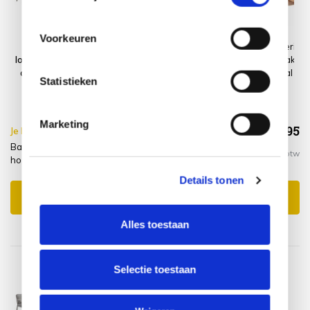
Voorkeuren
Barolo hoek
Platinum
Montagelevering
loungeset 6 delig
AeroCover
- Extra gemak &
aluminium latte
Loungesethoes
geen afval
Statistieken
zand
hoekset rechts
330x255x100xH70
Marketing
€2.113,95
Je bespaart €20.00,-
€2.133,95
Barolo hoek loungeset 6 delig aluminium latte zand +
Incl. btw
hoes rechts + montagelevering
Details tonen
Toevoegen aan winkelwagen
Alles toestaan
Selectie toestaan