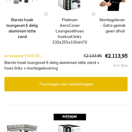
Barolo hoek
Platinum
Montagelevering
loungeset 6 delig
AeroCover
- Extra gemak &
aluminium latte
Loungesethoes
geen afval
zand
hoekset links
330x255x100xH70
€2.113,95
Je bespaart €20.00,-
€2.133,95
Barolo hoek loungeset 6 delig aluminium latte zand +
Incl. btw
hoes links + montagelevering
Toevoegen aan winkelwagen