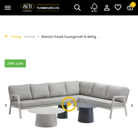
0
Terug
Home
Barolo hoek loungeset 6 delig ...
29% sale