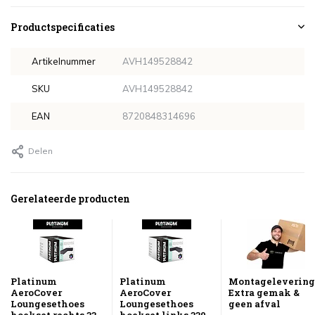
Productspecificaties
Artikelnummer
AVH149528842
SKU
AVH149528842
EAN
8720848314696
Delen
Gerelateerde producten
Platinum
Platinum
Montagelevering
AeroCover
AeroCover
Extra gemak &
Loungesethoes
Loungesethoes
geen afval