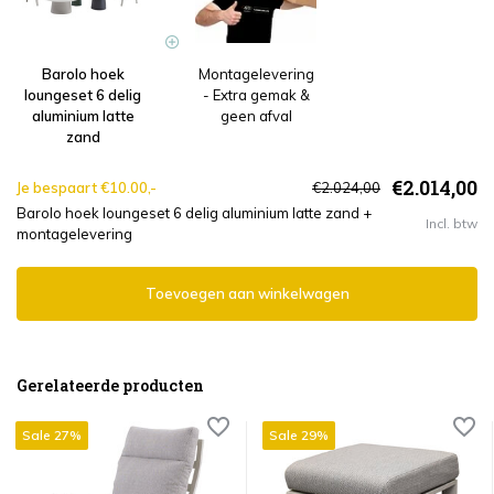
Barolo hoek
Montagelevering
loungeset 6 delig
- Extra gemak &
aluminium latte
geen afval
zand
€2.014,00
Je bespaart €10.00,-
€2.024,00
Barolo hoek loungeset 6 delig aluminium latte zand +
Incl. btw
montagelevering
Toevoegen aan winkelwagen
Gerelateerde producten
Sale 27%
Sale 29%