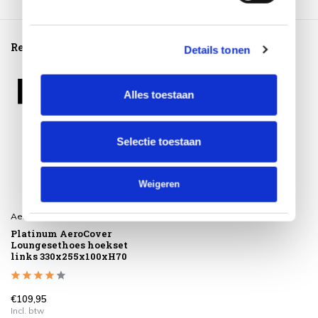
Reeds bekeken
Details tonen
Alles toestaan
Selectie toestaan
Weigeren
Aerocover
Platinum AeroCover
Loungesethoes hoekset
links 330x255x100xH70
€109,95
Incl. btw