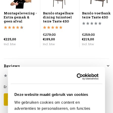
Montagelevering -
Barolo stapelbare
Barolo voetbank
Extra gemak &
dining tuinstoel
terre Taste 4SO
geen afval
terre Taste 4SO
€279,00
€259,00
€225,00
€189,00
€219,00
Incl. btw
Incl. btw
Incl. btw
Reviews
0
/
Based on 0 reviews
5
Er zijn nog geen reviews geschreven over dit product..
Deze website maakt gebruik van cookies
Schrijf je eigen review
We gebruiken cookies om content en
advertenties te personaliseren, om functies