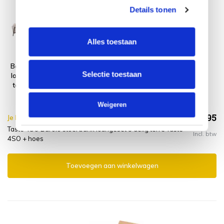
Details tonen
Alles toestaan
Barolo stoel bank
Platinum
Selectie toestaan
loungeset 3 delig
AeroCover
terre Taste 4SO
Loungesethoes
255x255xH70
Weigeren
€1.693,95
Je bespaart €5.00,-
€1.698,95
Taste 4SO Barolo stoel bank loungeset 3 delig terre Taste
Incl. btw
4SO + hoes
Toevoegen aan winkelwagen