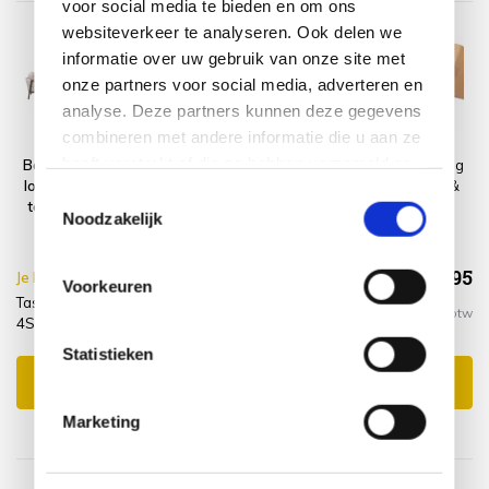
voor social media te bieden en om ons
websiteverkeer te analyseren. Ook delen we
informatie over uw gebruik van onze site met
onze partners voor social media, adverteren en
analyse. Deze partners kunnen deze gegevens
combineren met andere informatie die u aan ze
heeft verstrekt of die ze hebben verzameld op
Barolo stoel bank
Platinum
Montagelevering
loungeset 3 delig
AeroCover
- Extra gemak &
basis van uw gebruik van hun services.
Toestemmingsselectie
terre Taste 4SO
Loungesethoes
geen afval
Noodzakelijk
255x255xH70
€1.908,95
Je bespaart €15.00,-
€1.923,95
Voorkeuren
Taste 4SO Barolo stoel bank loungeset 3 delig terre Taste
Incl. btw
4SO + montagelevering + hoes
Statistieken
Toevoegen aan winkelwagen
Marketing