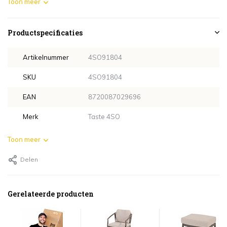
Toon meer
Productspecificaties
Artikelnummer
4SO91804
SKU
4SO91804
EAN
8720087029696
Merk
Taste 4SO
Toon meer
Delen
Gerelateerde producten