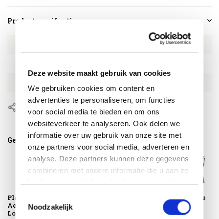
Productspecificaties
Artikelnummer
AVH157796279
SKU
AVH157796279
Deze website maakt gebruik van cookies
EAN
8720848335721
We gebruiken cookies om content en
advertenties te personaliseren, om functies
Delen
voor social media te bieden en om ons
websiteverkeer te analyseren. Ook delen we
informatie over uw gebruik van onze site met
Gerelateerde producten
onze partners voor social media, adverteren en
analyse. Deze partners kunnen deze gegevens
combineren met andere informatie die u aan ze
heeft verstrekt of die ze hebben verzameld op
basis van uw gebruik van hun services.
Toestemmingsselectie
Platinum
Montagelevering -
Barolo lounge
AeroCover
Extra gemak &
tuinstoel
Noodzakelijk
Loungesethoes
geen afval
verstelbaar