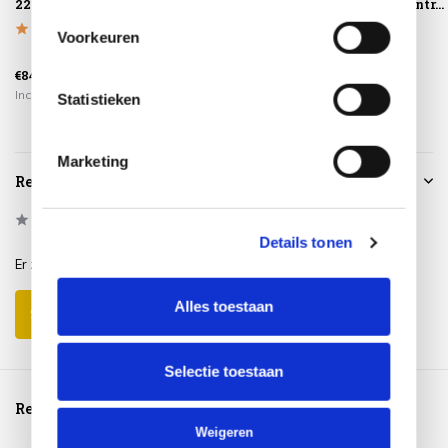
220x220xH70
aluminium antr...
Voorkeuren
€549,00
€84,95
€225,00
€399,00
Incl. btw
Incl. btw
Incl. btw
Statistieken
Marketing
Reviews
0
/
Based on 0 reviews
5
Details tonen
Er zijn nog geen reviews geschreven over dit product..
Alles toestaan
Schrijf je eigen review
Selectie toestaan
Reeds bekeken
Weigeren