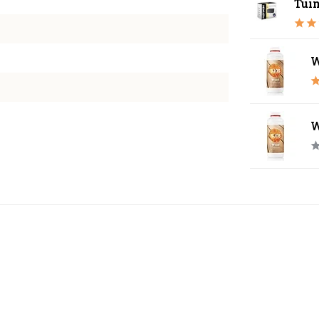
Tui
W
W