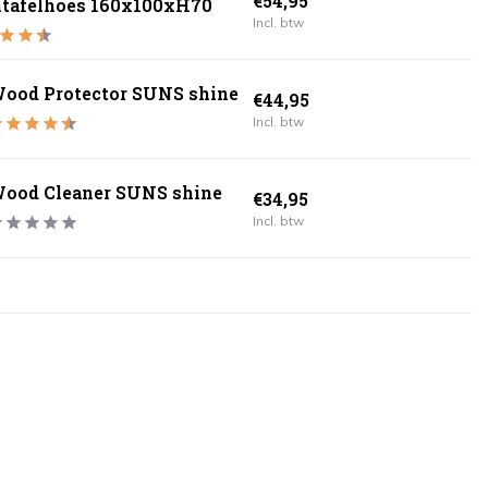
€54,95
ntafelhoes 160x100xH70
Incl. btw
ood Protector SUNS shine
€44,95
Incl. btw
ood Cleaner SUNS shine
€34,95
Incl. btw