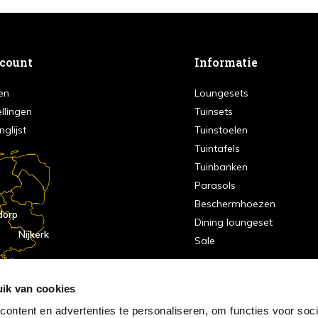
ccount
Informatie
en
Loungesets
ellingen
Tuinsets
nglijst
Tuinstoelen
Tuintafels
Tuinbanken
Parasols
Beschermhoezen
dorp
Dining loungeset
Nijkerk
Sale
indhoven
dorp
ik van cookies
ontent en advertenties te personaliseren, om functies voor soci