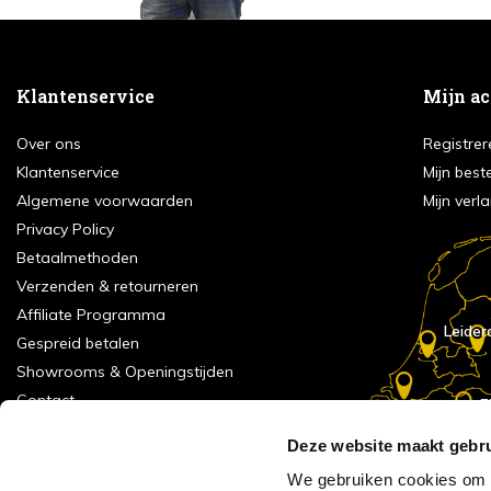
Klantenservice
Mijn a
Over ons
Registrer
Klantenservice
Mijn best
Algemene voorwaarden
Mijn verla
Privacy Policy
Betaalmethoden
Verzenden & retourneren
Affiliate Programma
Leider
Gespreid betalen
Showrooms & Openingstijden
Contact
E
Numans
Service formulier
Deze website maakt gebru
Inspiratie
We gebruiken cookies om c
Meld je aan voor onze nieuwsbrief!