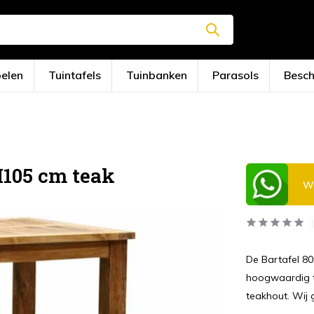
oelen
Tuintafels
Tuinbanken
Parasols
Besc
H105 cm teak
Wi
De Bartafel 80
hoogwaardig t
teakhout. Wij 