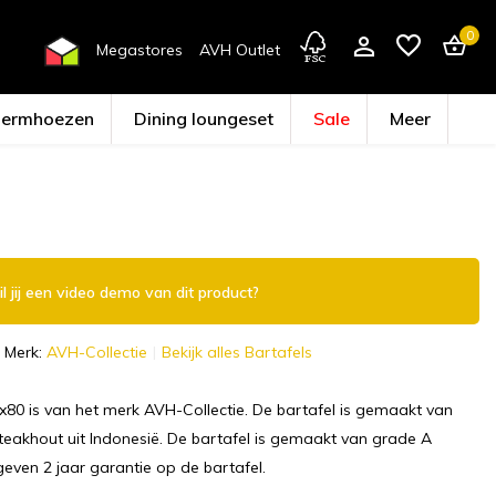
0
Megastores
AVH Outlet
hermhoezen
Dining loungeset
Sale
Meer
Account aanmaken
l jij een video demo van dit product?
Merk:
AVH-Collectie
Bekijk alles Bartafels
x80 is van het merk AVH-Collectie. De bartafel is gemaakt van
eakhout uit Indonesië. De bartafel is gemaakt van grade A
geven 2 jaar garantie op de bartafel.