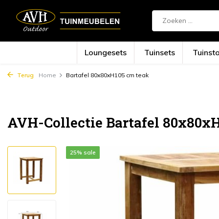
Loungesets
Tuinsets
Tuinst
Terug
Home
Bartafel 80x80xH105 cm teak
AVH-Collectie Bartafel 80x80x
25% sale