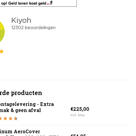
rde producten
ntagelevering - Extra
€225,00
mak & geen afval
Incl. btw
tinum AeroCover