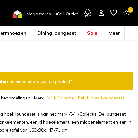
0
Megastores
AVH Outlet
hermhoezen
Dining loungeset
Sale
Meer
Account aanmaken
l jij een video demo van dit product?
 beoordelingen
Merk:
AVH-Collectie
Bekijk alles Loungesets
ng hoek loungeset is van het merk AVH-Collectie. De loungeset
bankelementen, een xl hoekelement, een middenelement en een in
lbare tafel van 160x90xH47-71 cm.