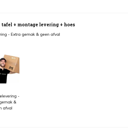
e tafel + montage levering + hoes
ing - Extra gemak & geen afval
levering -
 gemak &
n afval