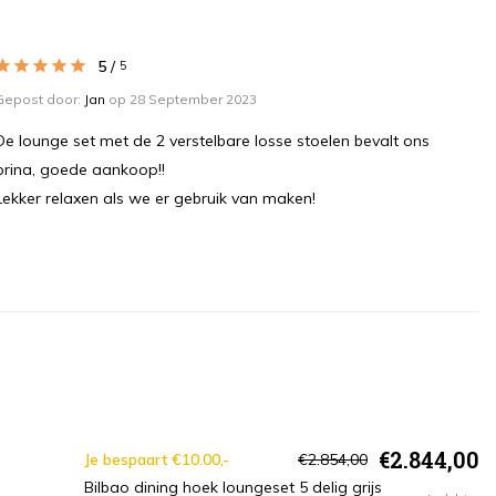
5
/
5
Gepost door:
Jan
op 28 September 2023
De lounge set met de 2 verstelbare losse stoelen bevalt ons
prina, goede aankoop!!
Lekker relaxen als we er gebruik van maken!
€2.844,00
Je bespaart €10.00,-
€2.854,00
Bilbao dining hoek loungeset 5 delig grijs