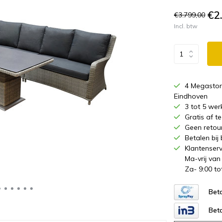
€2
€3.799,00
Incl. btw
4 Megastor
Eindhoven
3 tot 5 wer
Gratis af 
Geen retou
Betalen bij
Klantenserv
Ma-vrij van
Za- 9:00 to
Beta
Beta