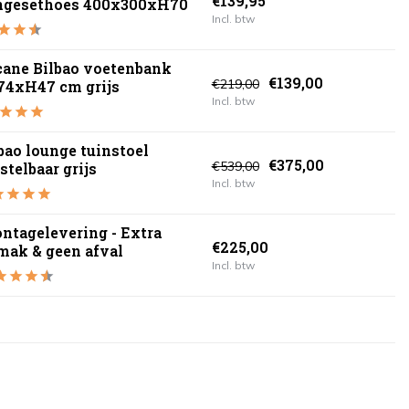
€139,95
ngesethoes 400x300xH70
Incl. btw
cane Bilbao voetenbank
€139,00
€219,00
74xH47 cm grijs
Incl. btw
bao lounge tuinstoel
€375,00
€539,00
stelbaar grijs
Incl. btw
ntagelevering - Extra
€225,00
mak & geen afval
Incl. btw