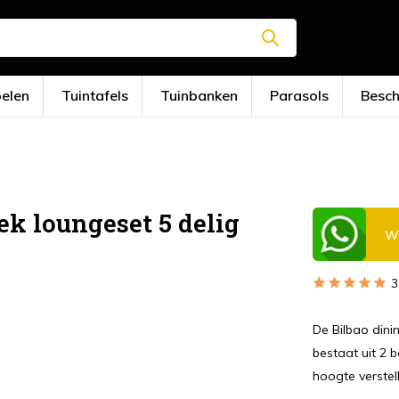
oelen
Tuintafels
Tuinbanken
Parasols
Besc
ek loungeset 5 delig
Wi
3
De Bilbao dini
bestaat uit 2 
hoogte verste