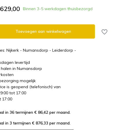
.629,00
Binnen 3-5 werkdagen thuisbezorgd
Toevoegen aan winkelwagen
es: Nijkerk - Numansdorp - Leiderdorp -
kdagen levertijd
te halen in Numansdorp
rkosten
 bezorging mogelijk
ice is geopend (telefonisch) van
 9:00 tot 17:00
t 17:00
al in 36 termijnen € 86,42
per maand.
al in 3 termijnen € 876,33
per maand.