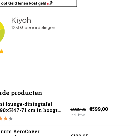
rde producten
i lounge-diningtafel
€599,00
€809,00
90xH47-71 cm in hoogt...
Incl. btw
tinum AeroCover