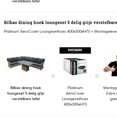
verstelbare tafel
Bilbao dining hoek loungeset 5 delig grijs verstelbar
Platinum AeroCover Loungesethoes 400x300xH70
+
Montagelever
Bilbao dining hoek
Platinum
Montage
loungeset 5 delig grijs
AeroCover
Extra
verstelbare tafel
Loungesethoes
gee
400x300xH70