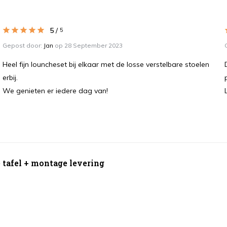
5
/
5
Gepost door:
Jan
op 28 September 2023
Heel fijn louncheset bij elkaar met de losse verstelbare stoelen
erbij.
We genieten er iedere dag van!
e tafel + montage levering