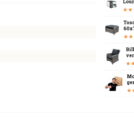
Lou
Tos
60x
Bil
ver
Mo
ge