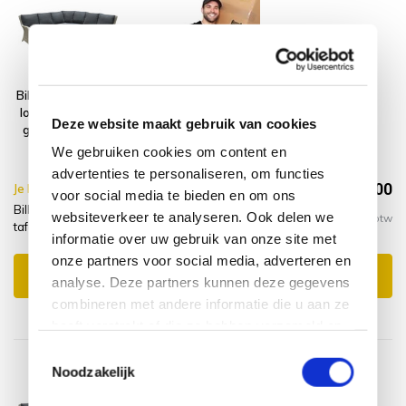
Bilbao hoek dining
Montagelevering
loungeset 4 delig
- Extra gemak &
Deze website maakt gebruik van cookies
grijs verstelbare
geen afval
tafel
We gebruiken cookies om content en
advertenties te personaliseren, om functies
€2.500,00
Je bespaart €10.00,-
€2.510,00
voor social media te bieden en om ons
Bilbao hoek dining loungeset 4 delig grijs verstelbare
websiteverkeer te analyseren. Ook delen we
Incl. btw
tafel + montage levering
informatie over uw gebruik van onze site met
onze partners voor social media, adverteren en
Toevoegen aan winkelwagen
analyse. Deze partners kunnen deze gegevens
combineren met andere informatie die u aan ze
heeft verstrekt of die ze hebben verzameld op
basis van uw gebruik van hun services.
Toestemmingsselectie
Noodzakelijk