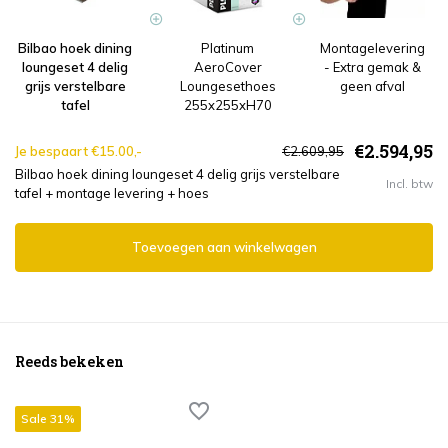
Bilbao hoek dining
Platinum
Montagelevering
loungeset 4 delig
AeroCover
- Extra gemak &
grijs verstelbare
Loungesethoes
geen afval
tafel
255x255xH70
€2.594,95
Je bespaart €15.00,-
€2.609,95
Bilbao hoek dining loungeset 4 delig grijs verstelbare
Incl. btw
tafel + montage levering + hoes
Toevoegen aan winkelwagen
Reeds bekeken
Sale 31%