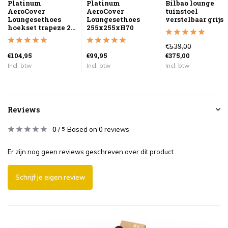
Platinum
Platinum
Bilbao lounge
AeroCover
AeroCover
tuinstoel
Loungesethoes
Loungesethoes
verstelbaar grijs
hoekset trapeze 2...
255x255xH70
€539,00
€104,95
€99,95
€375,00
Incl. btw
Incl. btw
Incl. btw
Reviews
0
/
Based on 0 reviews
5
Er zijn nog geen reviews geschreven over dit product..
Schrijf je eigen review