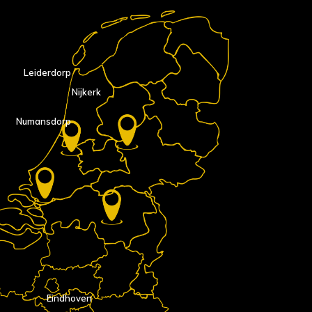
Leiderdorp
Nijkerk
Numansdorp
Eindhoven