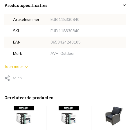
Productspecificaties
Artikelnummer
EUBI118330840
SKU
EUBI118330840
EAN
0659424240105
Merk
AVH-Outdoor
Toon meer
Delen
Gerelateerde producten