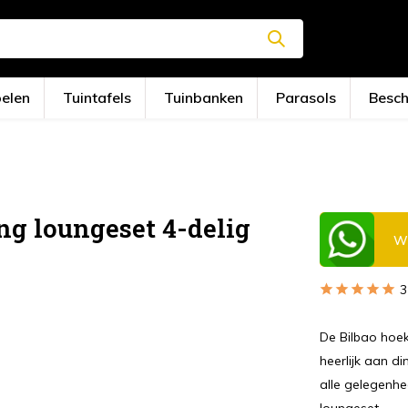
oelen
Tuintafels
Tuinbanken
Parasols
Besc
ng loungeset 4-delig
Wi
3
De Bilbao hoek
heerlijk aan d
alle gelegenhe