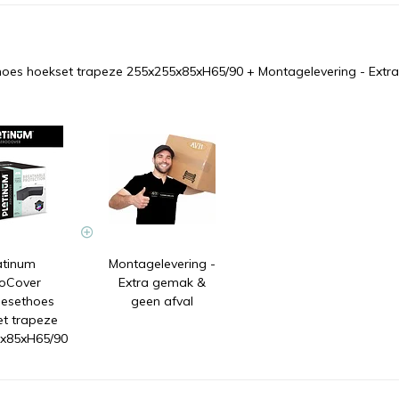
hoes hoekset trapeze 255x255x85xH65/90
+
Montagelevering - Extr
atinum
Montagelevering -
oCover
Extra gemak &
esethoes
geen afval
t trapeze
x85xH65/90