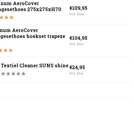
tinum AeroCover
€109,95
ngesethoes 275x275xH70
Incl. btw
inum AeroCover
gesethoes hoekset trapeze
€104,95
Incl. btw
Textiel Cleaner SUNS shine
€24,95
Incl. btw