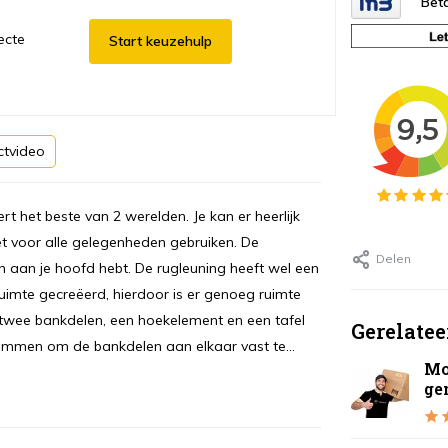
Beta
ecte
Start keuzehulp
ctvideo
t het beste van 2 werelden. Je kan er heerlijk
et voor alle gelegenheden gebruiken. De
Delen
 aan je hoofd hebt. De rugleuning heeft wel een
imte gecreëerd, hierdoor is er genoeg ruimte
t twee bankdelen, een hoekelement en een tafel
Gerelatee
emmen om de bankdelen aan elkaar vast te...
Mo
ge