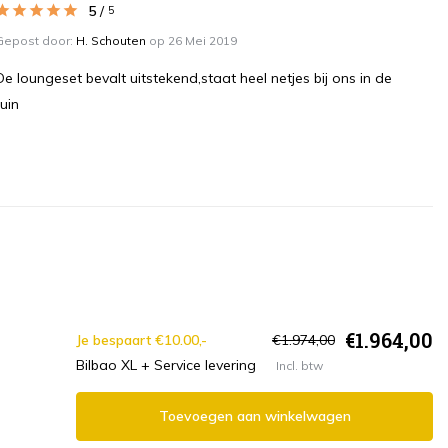
5
/
5
Gepost door:
H. Schouten
op 26 Mei 2019
De loungeset bevalt uitstekend,staat heel netjes bij ons in de
tuin
€1.964,00
Je bespaart €10.00,-
€1.974,00
Bilbao XL + Service levering
Incl. btw
Toevoegen aan winkelwagen