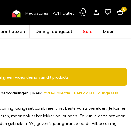
0
Megastores
AVH Outlet
hermhoezen
Dining loungeset
Sale
Meer
Account aanmaken
l jij een video demo van dit product?
 beoordelingen
Merk:
AVH-Collectie
Bekijk alles Loungesets
 dining loungeset combineert het beste van 2 werelden. Je kan er
ineren, maar ook zeker lekker op loungen. Zo kun je deze set voor
den gebruiken. Wij geven 2 jaar garantie op de Bilbao dining