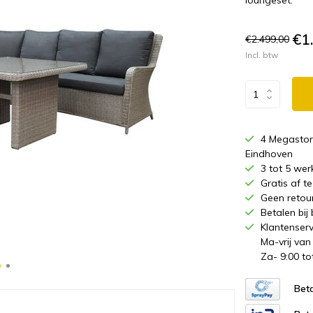
loungeset.
€1
€2.499,00
Incl. btw
4 Megastor
Eindhoven
3 tot 5 wer
Gratis af 
Geen retou
Betalen bij
Klantenserv
Ma-vrij van
Za- 9:00 to
Beta