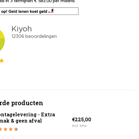
al in 3 termijnen € 583,00
per maand.
rde producten
ntagelevering - Extra
€225,00
mak & geen afval
Incl. btw