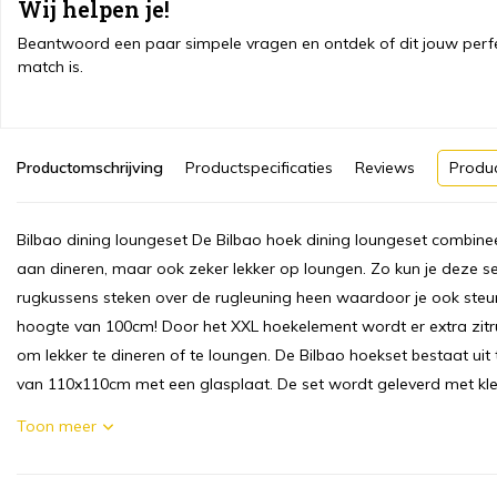
Wij helpen je!
Beantwoord een paar simpele vragen en ontdek of dit jouw perf
match is.
Productomschrijving
Productspecificaties
Reviews
Produ
Bilbao dining loungeset De Bilbao hoek dining loungeset combineer
aan dineren, maar ook zeker lekker op loungen. Zo kun je deze s
rugkussens steken over de rugleuning heen waardoor je ook steun
hoogte van 100cm! Door het XXL hoekelement wordt er extra zitru
om lekker te dineren of te loungen. De Bilbao hoekset bestaat ui
van 110x110cm met een glasplaat. De set wordt geleverd met kl
Toon meer