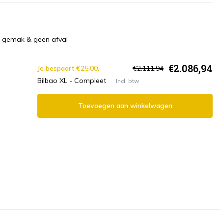
a gemak & geen afval
€2.086,94
Je bespaart €25.00,-
€2.111,94
Bilbao XL - Compleet
Incl. btw
Toevoegen aan winkelwagen