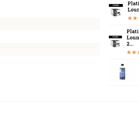
Pla
Lou
Plat
Loun
2...