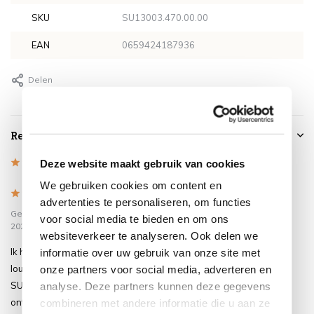
SKU
SU13003.470.00.00
EAN
0659424187936
Delen
Reviews
5
/
Based on 1 reviews
Deze website maakt gebruik van cookies
5
We gebruiken cookies om content en
5
/
5
advertenties te personaliseren, om functies
Gepost door:
Sijmen
op 15 November
voor social media te bieden en om ons
2025
websiteverkeer te analyseren. Ook delen we
Ik heb ter bescherming van onze
informatie over uw gebruik van onze site met
loungeset een bus protector
onze partners voor social media, adverteren en
SUNshine besteld en al in één dag
analyse. Deze partners kunnen deze gegevens
ontvangen. Inmiddels toegepast Dus
combineren met andere informatie die u aan ze