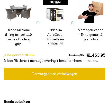
Bilbao Riccione
Platinum
Montagelevering
dining tuinset 110
AeroCover
- Extra gemak &
cm rond 5-delig
Tuinsethoes
geen afval
grijs
ø250xH85
€1.463,95
Je bespaart €20.00,-
€1.483,95
Bilbao Riccione + montagelevering + beschermhoes
Incl. btw
Toevoegen aan winkelwagen
Reeds bekeken