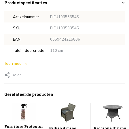
Productspecificaties
Artikelnummer
BIEU103533545
SKU
BIEU103533545
EAN
0659424215806
Tafel - doorsnede
110 cm
Toon meer
Delen
Gerelateerde producten
Furniture Protector
Bilbao dining
Riccione dining