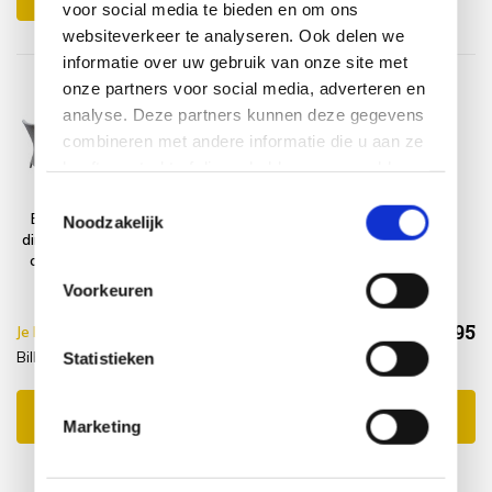
voor social media te bieden en om ons
websiteverkeer te analyseren. Ook delen we
informatie over uw gebruik van onze site met
onze partners voor social media, adverteren en
analyse. Deze partners kunnen deze gegevens
combineren met andere informatie die u aan ze
heeft verstrekt of die ze hebben verzameld op
basis van uw gebruik van hun services.
Toestemmingsselectie
Bilbao Riccione
Platinum
Noodzakelijk
dining tuinset 110
AeroCover
cm rond 5-delig
Tuinsethoes
grijs
ø250xH85
Voorkeuren
€1.253,95
Je bespaart €5.00,-
€1.258,95
Bilbao Riccione + beschermhoes
Incl. btw
Statistieken
Toevoegen aan winkelwagen
Marketing