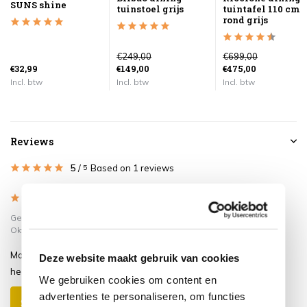
SUNS shine
tuinstoel grijs
tuintafel 110 cm
rond grijs
€249,00
€699,00
€32,99
€149,00
€475,00
Incl. btw
Incl. btw
Incl. btw
Reviews
5
/
Based on 1 reviews
5
5
/
5
Gepost door:
Aad Langeweg
op 17
Oktober 2020
Mooie tuinset, de stoeljes zitten
Deze website maakt gebruik van cookies
heerlijk.
We gebruiken cookies om content en
advertenties te personaliseren, om functies
Schrijf je eigen review