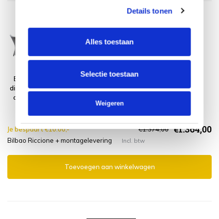
Details tonen
Alles toestaan
Selectie toestaan
Bilbao Riccione
Montagelevering
dining tuinset 110
- Extra gemak &
cm rond 5-delig
geen afval
Weigeren
grijs
€1.364,00
Je bespaart €10.00,-
€1.374,00
Bilbao Riccione + montagelevering
Incl. btw
Toevoegen aan winkelwagen