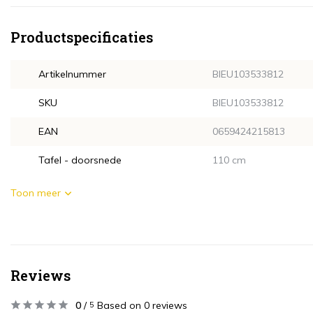
Productspecificaties
Artikelnummer
BIEU103533812
SKU
BIEU103533812
EAN
0659424215813
Tafel - doorsnede
110 cm
Toon meer
Reviews
0
/
Based on 0 reviews
5