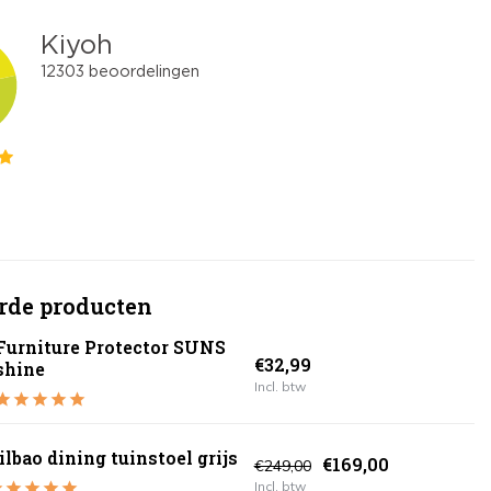
rde producten
Furniture Protector SUNS
€32,99
shine
Incl. btw
ilbao dining tuinstoel grijs
€169,00
€249,00
Incl. btw