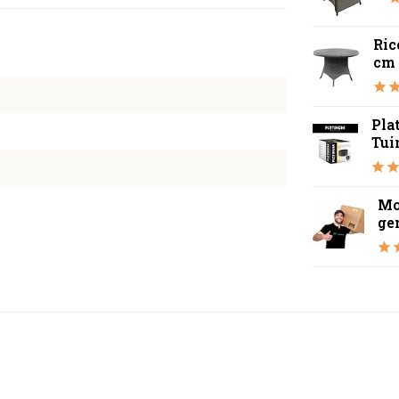
Ric
cm 
Pla
Tui
Mo
ge