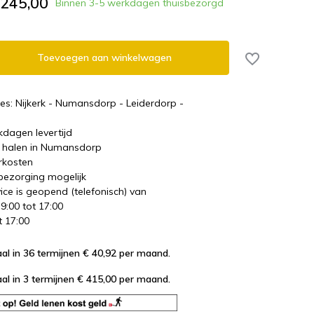
.245,00
Binnen 3-5 werkdagen thuisbezorgd
Toevoegen aan winkelwagen
es: Nijkerk - Numansdorp - Leiderdorp -
kdagen levertijd
te halen in Numansdorp
rkosten
 bezorging mogelijk
ice is geopend (telefonisch) van
 9:00 tot 17:00
t 17:00
al in 36 termijnen € 40,92
per maand.
al in 3 termijnen € 415,00
per maand.