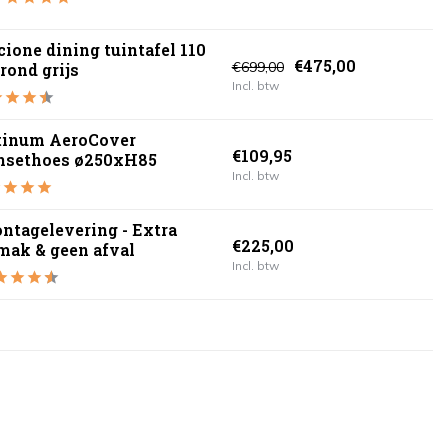
cione dining tuintafel 110
€475,00
€699,00
rond grijs
Incl. btw
tinum AeroCover
€109,95
nsethoes ø250xH85
Incl. btw
ntagelevering - Extra
€225,00
mak & geen afval
Incl. btw