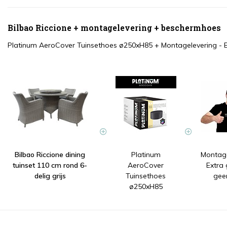
Bilbao Riccione + montagelevering + beschermhoes
Platinum AeroCover Tuinsethoes ø250xH85
+
Montagelevering - 
Bilbao Riccione dining
Platinum
Montage
tuinset 110 cm rond 6-
AeroCover
Extra
delig grijs
Tuinsethoes
gee
ø250xH85