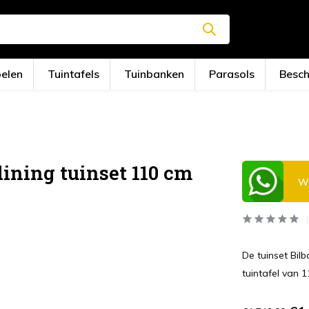
oelen
Tuintafels
Tuinbanken
Parasols
Besc
ining tuinset 110 cm
Wi
De tuinset Bil
tuintafel van 