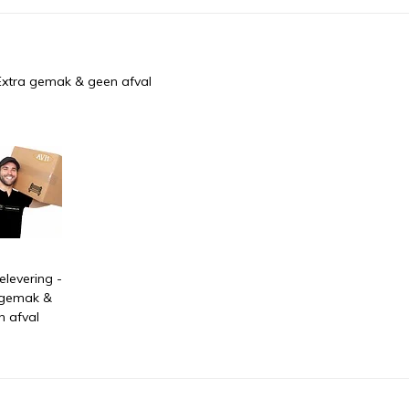
Extra gemak & geen afval
levering -
 gemak &
n afval