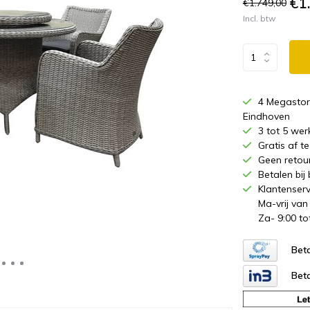
€1
€1.749,00
Incl. btw
4 Megastor
Eindhoven
3 tot 5 wer
Gratis af 
Geen retou
Betalen bij
Klantenserv
Ma-vrij van
Za- 9:00 to
Beta
Beta