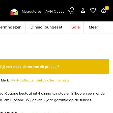
0
Megastores
AVH Outlet
hermhoezen
Dining loungeset
Sale
Meer
Account aanmaken
l jij een video demo van dit product?
Merk:
AVH-Collectie
Bekijk alles Tuinsets
bao Riccione bestaat uit 4 dining tuinstoelen Bilbao en een ronde
110 cm Riccione. Wij geven 2 jaar garantie op de tuinset.