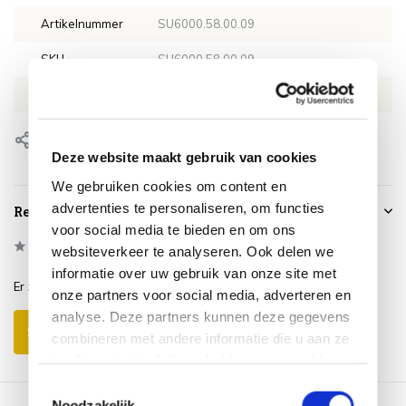
Artikelnummer
SU6000.58.00.09
SKU
SU6000.58.00.09
EAN
8720848329560
Delen
Deze website maakt gebruik van cookies
We gebruiken cookies om content en
advertenties te personaliseren, om functies
Reviews
voor social media te bieden en om ons
0
/
Based on 0 reviews
5
websiteverkeer te analyseren. Ook delen we
informatie over uw gebruik van onze site met
Er zijn nog geen reviews geschreven over dit product..
onze partners voor social media, adverteren en
analyse. Deze partners kunnen deze gegevens
Schrijf je eigen review
combineren met andere informatie die u aan ze
heeft verstrekt of die ze hebben verzameld op
basis van uw gebruik van hun services.
Toestemmingsselectie
Noodzakelijk