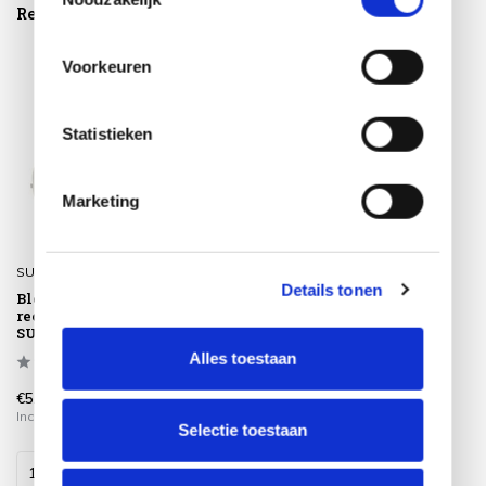
Reeds bekeken
Voorkeuren
Statistieken
Marketing
SUNS
Details tonen
Blocchi 2-zits bank moon
rechts wit grijs boucle
SUNS
Alles toestaan
€5.000,00
Incl. btw
Selectie toestaan