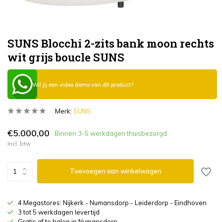
SUNS Blocchi 2-zits bank moon rechts
wit grijs boucle SUNS
Wil jij een video demo van dit product?
Merk:
SUNS
€5.000,00
Binnen 3-5 werkdagen thuisbezorgd
Incl. btw
Toevoegen aan winkelwagen
4 Megastores: Nijkerk - Numansdorp - Leiderdorp - Eindhoven
3 tot 5 werkdagen levertijd
Gratis af te halen in Numansdorp