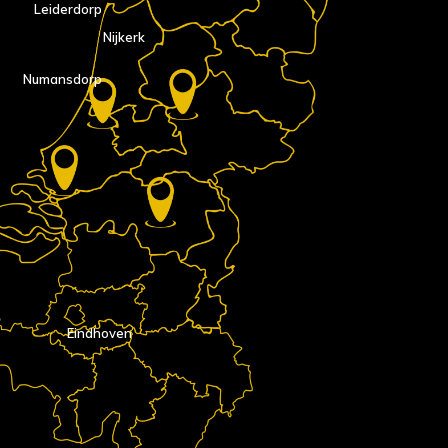
Leiderdorp
Nijkerk
Numansdorp
Eindhoven