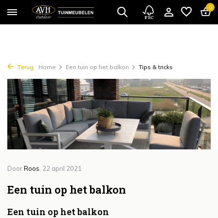
{!!% include 'snippets/cta.rain' %!!}
0
Terug
Home
Een tuin op het balkon
Tips & tricks
Door
Roos
, 22 april 2021
Een tuin op het balkon
Een tuin op het balkon