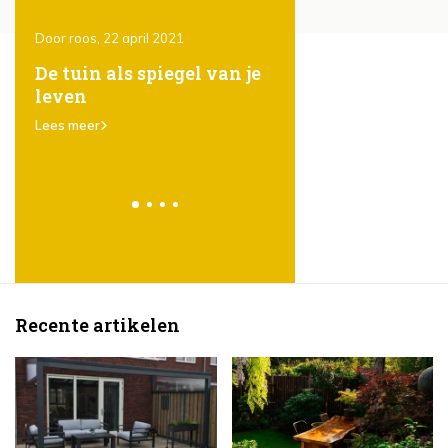
Door roos, 22 april 2021
Door roos, 22 april 2021
n
De tuin als spiegel van je
Duurzaamheid als
leven
standaard in de tu
Lees meer
Lees meer
Recente artikelen