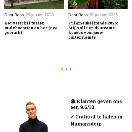
Door
Roos
,
29 januari 2026
Door
Roos
,
31 januari 2025
Het verschil tussen
Tuinmeubeltrends 2025:
mulchsoorten en hoe je ze
Stijlvolle en duurzame
gebruikt.
keuzes voor jouw
buitenruimte
😃 Klanten geven ons
een 9.6/10
✔
Gratis af te halen in
Numansdorp