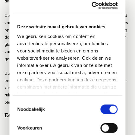
direct een extra zit plek!
Ook is het leuk om bijvoorbeeld met stift een autobaan op de wand
van het balkon te tekenen, kinderen kunnen hier dan met autootjes
Deze website maakt gebruik van cookies
op spelen en ze nemen hierbij op de grond weinig ruimte in beslag
We gebruiken cookies om content en
doordat ze in principe in de hoogte spelen! Bij een balkon met een
advertenties te personaliseren, om functies
glazen wand doen raamstiften en stickers het voor kinderen ook
voor social media te bieden en om ons
vaak heel goed! Zo kunnen ze lekker creatief bezig zijn terwijl ze
websiteverkeer te analyseren. Ook delen we
genieten van de buitenlucht.
informatie over uw gebruik van onze site met
onze partners voor social media, adverteren en
U ziet ook voor kinderen zijn er dus voldoende mogelijkheden op
analyse. Deze partners kunnen deze gegevens
een balkon tuin, het is dus zeker niet zo dat kinderen alleen plezier
combineren met andere informatie die u aan ze
kunnen maken in een tuin met veel ruimte. Door creatief met de
heeft verstrekt of die ze hebben verzameld op
ruimte om te gaan kunnen kinderen ook op het balkon heel veel
basis van uw gebruik van hun services.
plezier hebben, al staat veiligheid altijd voorop.
Toestemmingsselectie
Noodzakelijk
Een BBQ op het balkon
Voorkeuren