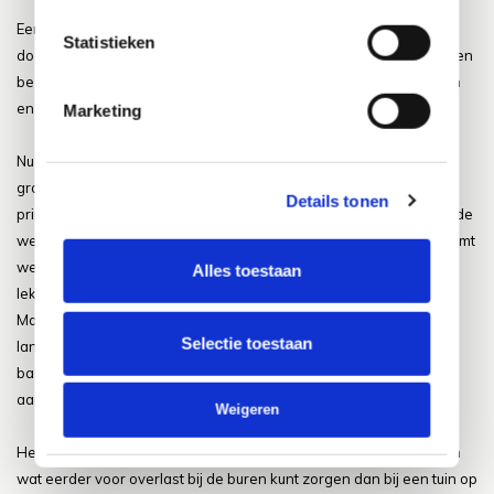
Een van de dingen die wij Nederlanders ontzettend graag en veel
Statistieken
doen in onze tuinen is heerlijk barbecueën. Zodra het ook maar een
beetje goed weer is worden de eerste
barbecues
al aangestoken
en dit blijft tot het einde van de zomer een bekend beeld!
Marketing
Nu is het dus echt niet zo dat men alleen in een tuin op de begane
grond de barbecue aan kan steken. Ook op een balkon tuin kunt u
Details tonen
prima genieten van een heerlijke barbecue. Zo is er bijvoorbeeld de
wegwerp barbecue die altijd en overal wel te pas komt. Deze neemt
weinig ruimte in en zo kunt u heerlijk op tafel genieten van een
Alles toestaan
lekker barbecue.
Maar ook zijn er barbecues die wat minder groot zijn en vooral
Selectie toestaan
langwerpig, deze kunnen we namelijk vaak prima kwijt op het
balkon, en zo kunnen we ook op het balkon lekker de kolen
aansteken.
Weigeren
Het is wel zo dat u bij het houden van een barbecue op het balkon
wat eerder voor overlast bij de buren kunt zorgen dan bij een tuin op