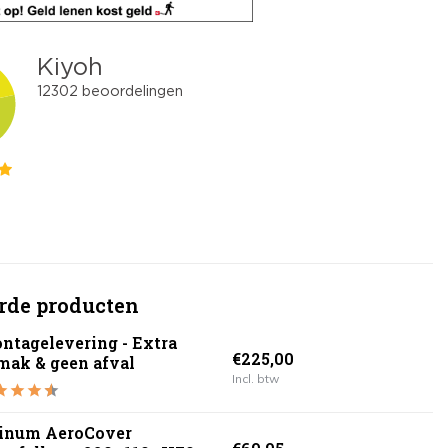
rde producten
ntagelevering - Extra
€225,00
mak & geen afval
Incl. btw
tinum AeroCover