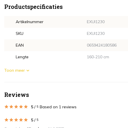
Productspecificaties
Artikelnummer
EXUI1230
SKU
EXUI1230
EAN
0659424180586
Lengte
160-210 cm
Toon meer
Reviews
5
/
Based on 1 reviews
5
5
/
5