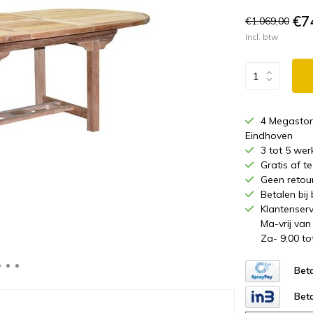
€7
€1.069,00
Incl. btw
4 Megastor
Eindhoven
3 tot 5 wer
Gratis af 
Geen retou
Betalen bij
Klantenserv
Ma-vrij van
Za- 9:00 to
Beta
Beta