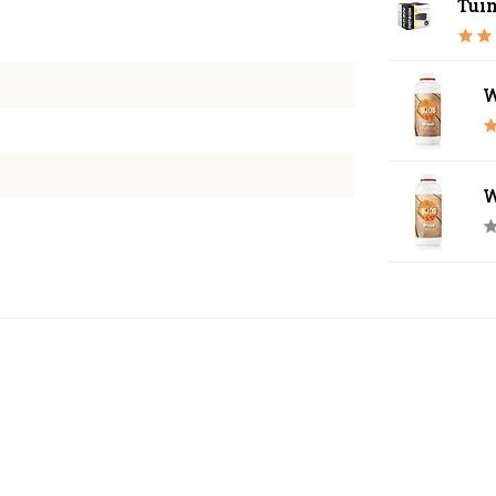
Tui
W
W