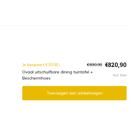
€820,90
Je bespaart €10.00,-
€830,90
Ovaal uitschuifbare dining tuintafel +
Incl. btw
Beschermhoes
Toevoegen aan winkelwagen