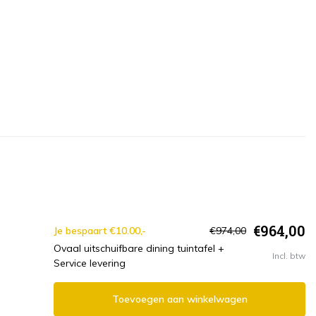
€964,00
Je bespaart €10.00,-
€974,00
Ovaal uitschuifbare dining tuintafel +
Incl. btw
Service levering
Toevoegen aan winkelwagen