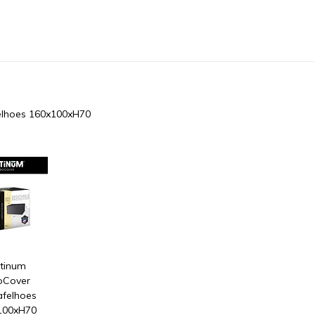
elhoes 160x100xH70
atinum
oCover
afelhoes
100xH70