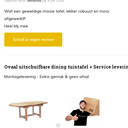
Gepost door:
Miranda
op 4 Juli 2025
Wat een geweldige mooie tafel, lekker robuust en mooi
afgewerkt!!
Heel blij mee
Schrijf je eigen review
Ovaal uitschuifbare dining tuintafel + Service leveri
Montagelevering - Extra gemak & geen afval