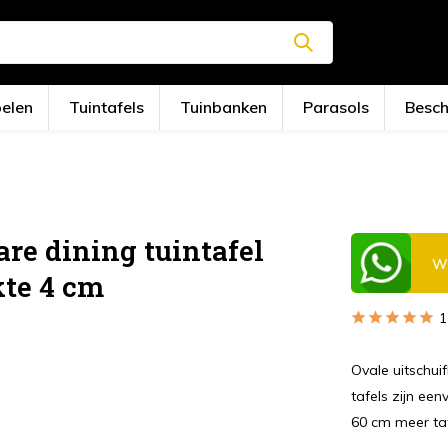
oelen
Tuintafels
Tuinbanken
Parasols
Besc
re dining tuintafel
Wi
te 4 cm
1
Ovale uitschui
tafels zijn ee
60 cm meer taf