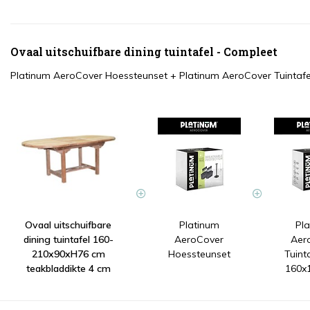
Ovaal uitschuifbare dining tuintafel - Compleet
Platinum AeroCover Hoessteunset
+
Platinum AeroCover Tuintaf
Ovaal uitschuifbare
Platinum
Pl
dining tuintafel 160-
AeroCover
Aer
210x90xH76 cm
Hoessteunset
Tuint
teakbladdikte 4 cm
160x