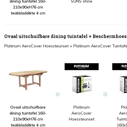
dining tuintafel 160-
SUNS shine
210x90xH76 cm
teakbladdikte 4 cm
Ovaal uitschuifbare dining tuintafel + Beschermhoes
Platinum AeroCover Hoessteunset
+
Platinum AeroCover Tuintaf
Ovaal uitschuifbare
Platinum
Pl
dining tuintafel 160-
AeroCover
Aer
210x90xH76 cm
Hoessteunset
Tuint
teakbladdikte 4 cm
160x