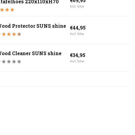
€69,95
ntafelhoes 220x110xH70
Incl. btw
ood Protector SUNS shine
€44,95
Incl. btw
ood Cleaner SUNS shine
€34,95
Incl. btw