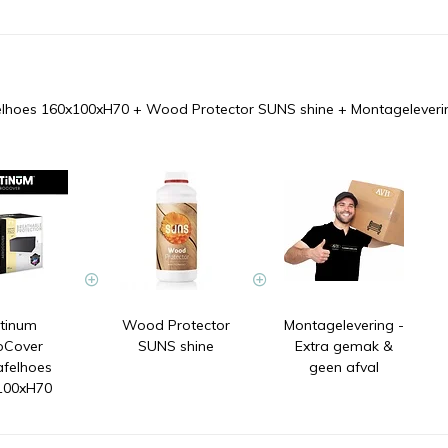
elhoes 160x100xH70
+
Wood Protector SUNS shine
+
Montageleveri
atinum
Wood Protector
Montagelevering -
oCover
SUNS shine
Extra gemak &
afelhoes
geen afval
100xH70