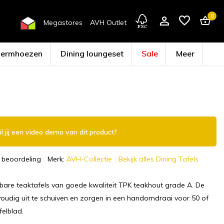
0
Megastores
AVH Outlet
hermhoezen
Dining loungeset
Sale
Meer
Account aanmaken
l jij een video demo van dit product?
 beoordeling
Merk:
AVH-Collectie
Bekijk alles Dining Tafels
fbare teaktafels van goede kwaliteit TPK teakhout grade A. De
nvoudig uit te schuiven en zorgen in een handomdraai voor 50 of
elblad.