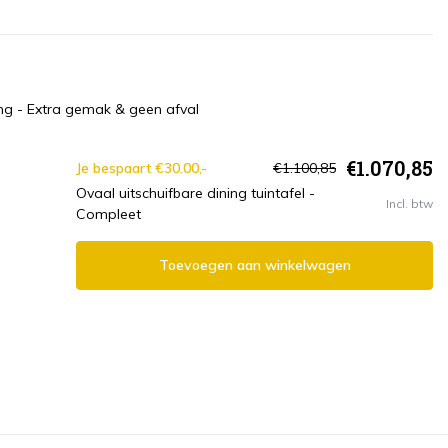
ng - Extra gemak & geen afval
€1.070,85
Je bespaart €30.00,-
€1.100,85
Ovaal uitschuifbare dining tuintafel -
Incl. btw
Compleet
Toevoegen aan winkelwagen