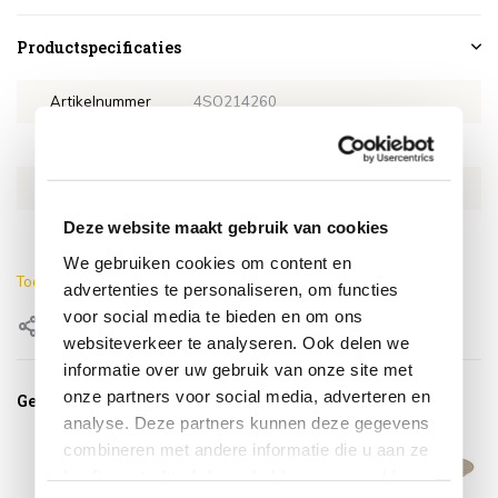
Productspecificaties
Artikelnummer
4SO214260
SKU
4SO214260
EAN
8720087023335
Deze website maakt gebruik van cookies
Lengte
58.5 cm
We gebruiken cookies om content en
Toon meer
advertenties te personaliseren, om functies
voor social media te bieden en om ons
Delen
websiteverkeer te analyseren. Ook delen we
informatie over uw gebruik van onze site met
onze partners voor social media, adverteren en
Gerelateerde producten
analyse. Deze partners kunnen deze gegevens
combineren met andere informatie die u aan ze
heeft verstrekt of die ze hebben verzameld op