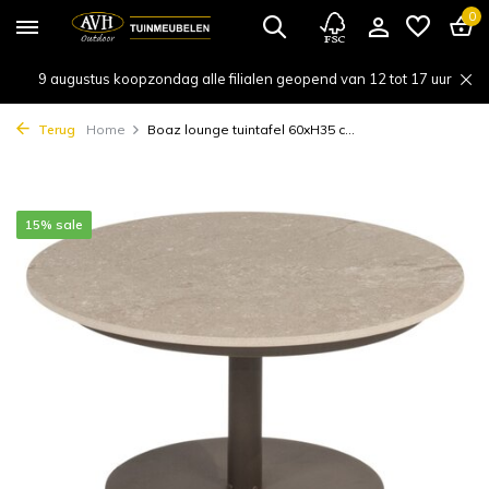
0
9 augustus koopzondag alle filialen geopend van 12 tot 17 uur
Terug
Home
Boaz lounge tuintafel 60xH35 c...
15% sale