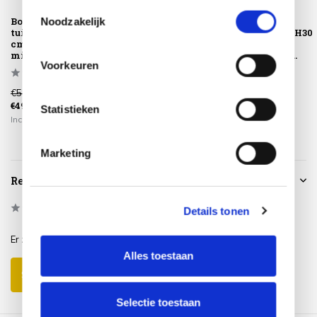
basis van uw gebruik van hun services.
Toestemmingsselectie
Boaz lounge
Boaz lounge
Boaz lounge
Noodzakelijk
tuintafel 60xH35
tuintafel 80xH30
tuintafel 80xH30
cm ceramic
cm ceramic
cm ceramic
middenpoot...
middenpoot...
middenpoot...
Voorkeuren
€589,00
€829,00
€829,00
€499,00
€699,00
€699,00
Statistieken
Incl. btw
Incl. btw
Incl. btw
Marketing
Reviews
0
/
Based on 0 reviews
5
Details tonen
Er zijn nog geen reviews geschreven over dit product..
Alles toestaan
Schrijf je eigen review
Selectie toestaan