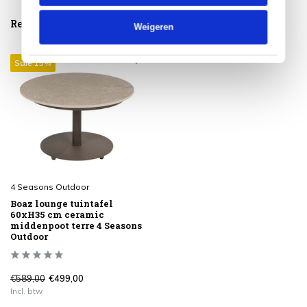
Reeds bekeken
Weigeren
Sale 15%
4 Seasons Outdoor
Boaz lounge tuintafel
60xH35 cm ceramic
middenpoot terre 4 Seasons
Outdoor
€589,00
€499,00
Incl. btw