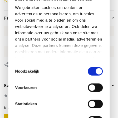
Toon meer
We gebruiken cookies om content en
advertenties te personaliseren, om functies
Productspecificaties
voor social media te bieden en om ons
websiteverkeer te analyseren. Ook delen we
Artikelnummer
4SO160734802
informatie over uw gebruik van onze site met
onze partners voor social media, adverteren en
SKU
4SO160734802
analyse. Deze partners kunnen deze gegevens
EAN
8720848343061
combineren met andere informatie die u aan ze
heeft verstrekt of die ze hebben verzameld op
basis van uw gebruik van hun services.
Delen
Toestemmingsselectie
Noodzakelijk
Reviews
Voorkeuren
0
/
Based on 0 reviews
5
Statistieken
Er zijn nog geen reviews geschreven over dit product..