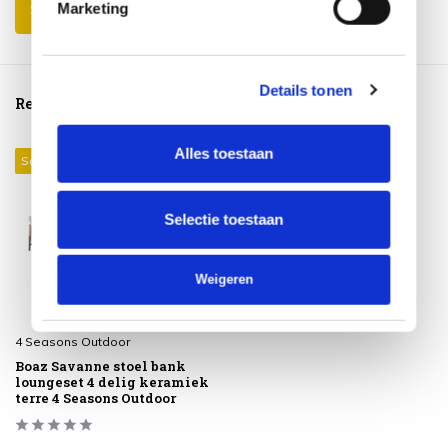
Marketing
Schrijf je eigen review
Details tonen
Reeds bekeken
Alles toestaan
Sale 26%
Selectie toestaan
Weigeren
4 Seasons Outdoor
Boaz Savanne stoel bank
loungeset 4 delig keramiek
terre 4 Seasons Outdoor