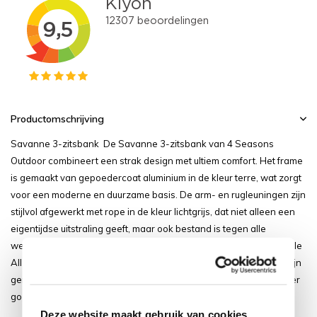
Productomschrijving
Savanne 3-zitsbank De Savanne 3-zitsbank van 4 Seasons
Outdoor combineert een strak design met ultiem comfort. Het frame
is gemaakt van gepoedercoat aluminium in de kleur terre, wat zorgt
voor een moderne en duurzame basis. De arm- en rugleuningen zijn
stijlvol afgewerkt met rope in de kleur lichtgrijs, dat niet alleen een
eigentijdse uitstraling geeft, maar ook bestand is tegen alle
weersinvloeden. Voor extra comfort is de bank voorzien van royale
All Weather buitenkussens met een luxe uitstraling. De kussens zijn
gemaakt van een Olefin all weather buitenstof wat het kussen zeer
goed water en vuilafstotend maakt. Met zijn neutrale kleu...
Deze website maakt gebruik van cookies