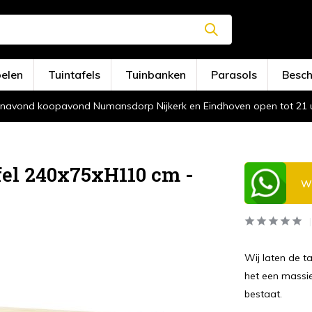
oelen
Tuintafels
Tuinbanken
Parasols
Besc
navond koopavond Numansdorp Nijkerk en Eindhoven open tot 21 
el 240x75xH110 cm -
Wi
Wij laten de ta
het een massie
bestaat.