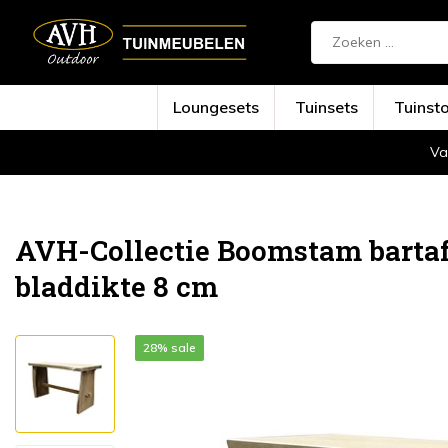
Loungesets
Tuinsets
Tuinst
Va
Terug
Home
Boomstam bartafel 240x75xH110 ...
AVH-Collectie Boomstam bartaf
bladdikte 8 cm
28% sale