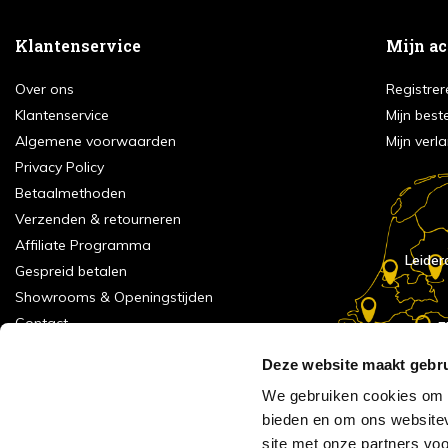
Klantenservice
Mijn a
Over ons
Registrer
Klantenservice
Mijn best
Algemene voorwaarden
Mijn verla
Privacy Policy
Betaalmethoden
Verzenden & retourneren
Affiliate Programma
Leider
Gespreid betalen
Showrooms & Openingstijden
Contact
E
Numans
Service formulier
Deze website maakt gebru
Inspiratie
We gebruiken cookies om c
Meld je aan voor onze nieuwsbrief!
bieden en om ons websitev
Alle vestigingen
site met onze partners vo