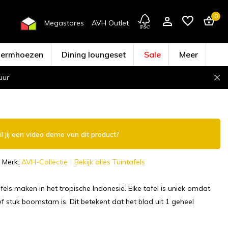
0
Megastores
AVH Outlet
hermhoezen
Dining loungeset
Sale
Meer
uur
Account aanmaken
l jij een video demo van dit product?
Merk:
AVH-Collectie
Bekijk alles Tuintafels
fels maken in het tropische Indonesië. Elke tafel is uniek omdat
f stuk boomstam is. Dit betekent dat het blad uit 1 geheel