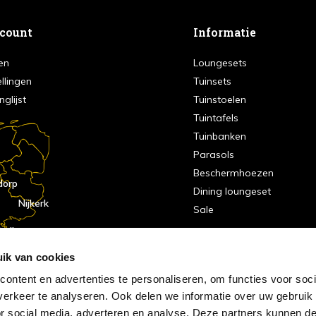
ccount
Informatie
en
Loungesets
ellingen
Tuinsets
nglijst
Tuinstoelen
Tuintafels
Tuinbanken
Parasols
Beschermhoezen
dorp
Dining loungeset
Nijkerk
Sale
indhoven
dorp
ik van cookies
ontent en advertenties te personaliseren, om functies voor soci
erkeer te analyseren. Ook delen we informatie over uw gebruik
or social media, adverteren en analyse. Deze partners kunnen 