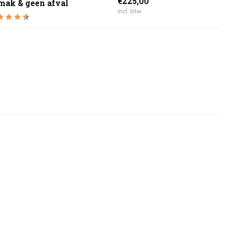
€225,00
mak & geen afval
Incl. btw