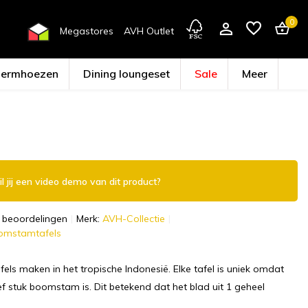
0
Megastores
AVH Outlet
hermhoezen
Dining loungeset
Sale
Meer
Account aanmaken
l jij een video demo van dit product?
 beoordelingen
Merk:
AVH-Collectie
oomstamtafels
fels maken in het tropische Indonesië. Elke tafel is uniek omdat
f stuk boomstam is. Dit betekend dat het blad uit 1 geheel