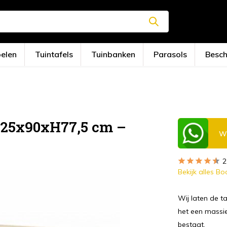
oelen
Tuintafels
Tuinbanken
Parasols
Besc
225x90xH77,5 cm –
Wi
2
Bekijk alles B
Wij laten de ta
het een massie
bestaat.