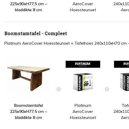
225x90xH77,5 cm –
AeroCover
240x110
bladdikte 8 cm
Hoessteunset
Aer
Boomstamtafel - Compleet
Platinum AeroCover Hoessteunset
+
Tafelhoes 240x110xH70 cm 
Boomstamtafel
Platinum
Taf
225x90xH77,5 cm –
AeroCover
240x110
bladdikte 8 cm
Hoessteunset
Aer