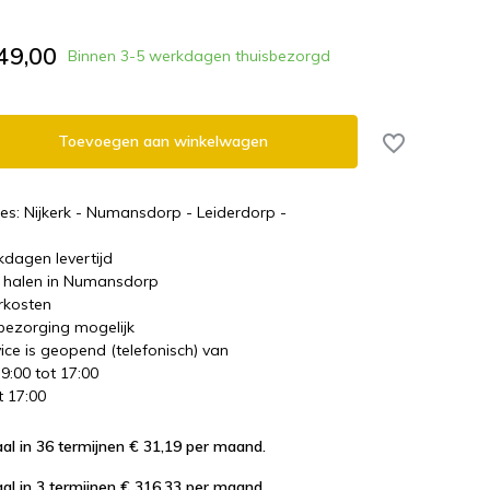
49,00
Binnen 3-5 werkdagen thuisbezorgd
Toevoegen aan winkelwagen
es: Nijkerk - Numansdorp - Leiderdorp -
kdagen levertijd
te halen in Numansdorp
rkosten
 bezorging mogelijk
ice is geopend (telefonisch) van
 9:00 tot 17:00
t 17:00
al in 36 termijnen € 31,19
per maand.
al in 3 termijnen € 316,33
per maand.