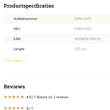
Productspecificaties
Artikelnummer
EXBO2431
SKU
EXBO2431
EAN
0659424190219
Lengte
225 cm
Toon meer
Reviews
4.5
/
Based on 2 reviews
5
5
/
5