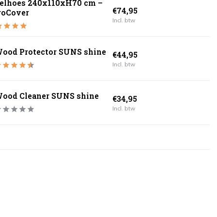
felhoes 240x110xH70 cm –
€74,95
roCover
Incl. btw
ood Protector SUNS shine
€44,95
Incl. btw
ood Cleaner SUNS shine
€34,95
Incl. btw