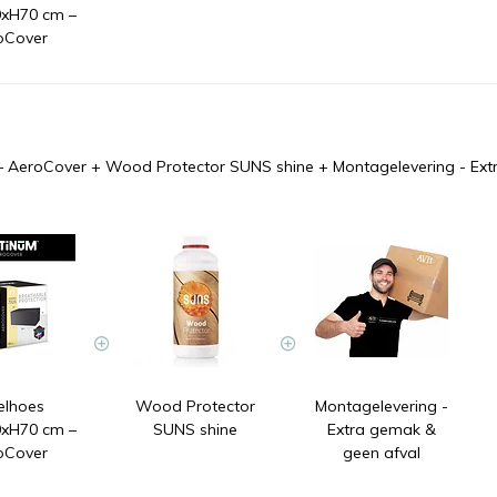
xH70 cm –
oCover
– AeroCover
+
Wood Protector SUNS shine
+
Montagelevering - Ext
elhoes
Wood Protector
Montagelevering -
xH70 cm –
SUNS shine
Extra gemak &
oCover
geen afval