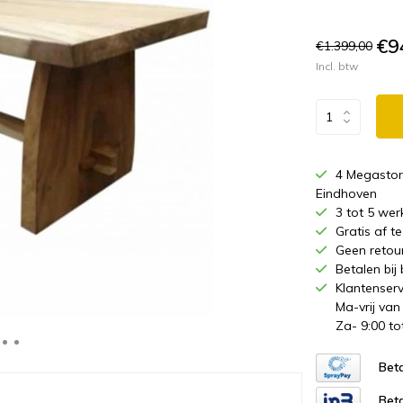
€9
€1.399,00
Incl. btw
4 Megastor
Eindhoven
3 tot 5 wer
Gratis af 
Geen retou
Betalen bij
Klantenserv
Ma-vrij van
Za- 9:00 to
Beta
Beta