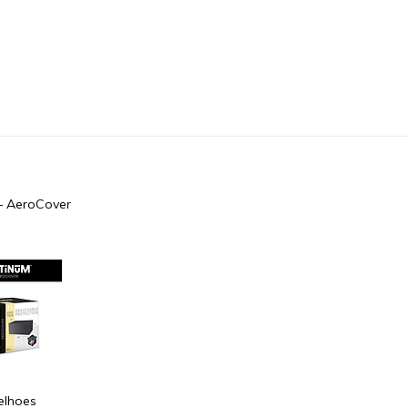
– AeroCover
elhoes