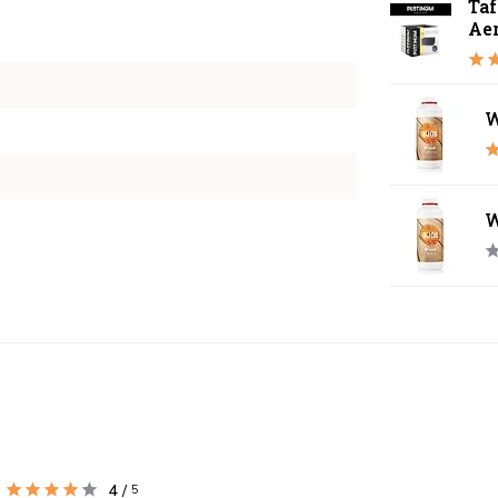
Ta
Ae
W
W
4
/
5