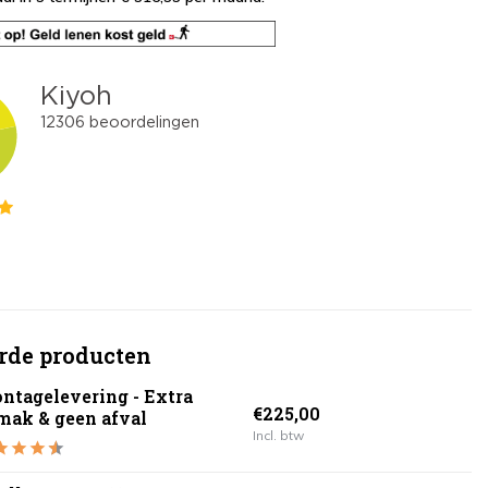
rde producten
ntagelevering - Extra
€225,00
mak & geen afval
Incl. btw