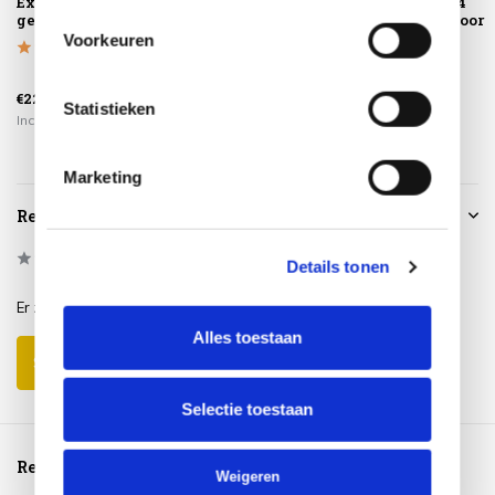
Extra gemak &
stoel 4 Seasons
dining stoel 4
geen afval
Outdoor
Seasons Outdoor
Voorkeuren
€569,00
€759,00
€225,00
€399,00
€649,00
Statistieken
Incl. btw
Incl. btw
Incl. btw
Marketing
Reviews
0
/
Based on 0 reviews
5
Details tonen
Er zijn nog geen reviews geschreven over dit product..
Alles toestaan
Schrijf je eigen review
Selectie toestaan
Reeds bekeken
Weigeren