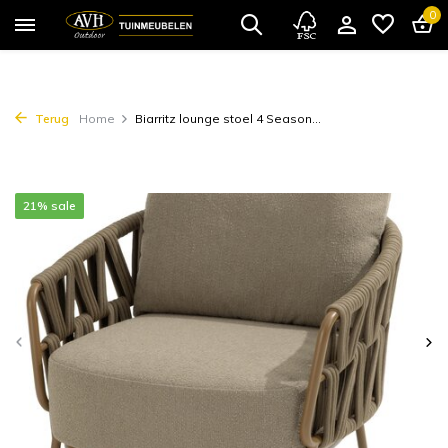
0
Terug
Home
Biarritz lounge stoel 4 Season...
21% sale