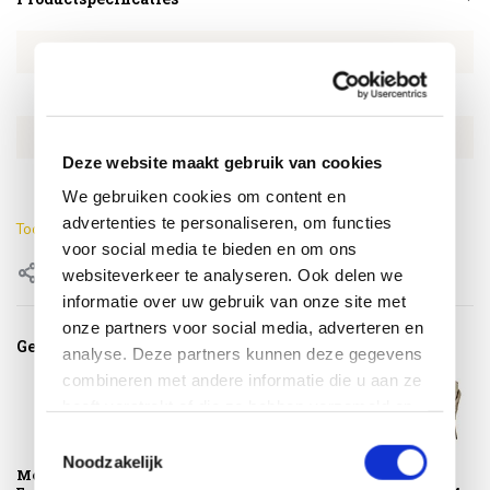
Artikelnummer
4SO214411
SKU
4SO214411
EAN
8720087029047
Deze website maakt gebruik van cookies
Kleur
Amber
We gebruiken cookies om content en
advertenties te personaliseren, om functies
Toon meer
voor social media te bieden en om ons
Delen
websiteverkeer te analyseren. Ook delen we
informatie over uw gebruik van onze site met
onze partners voor social media, adverteren en
Gerelateerde producten
analyse. Deze partners kunnen deze gegevens
combineren met andere informatie die u aan ze
heeft verstrekt of die ze hebben verzameld op
basis van uw gebruik van hun services.
Toestemmingsselectie
Noodzakelijk
Montagelevering -
Biarritz dining
Biarritz low