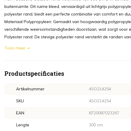
buitenruimte. Dit ruime kleed, vervaardigd uit lichtgrijs polypropyl
polyester rand, biedt een perfecte combinatie van comfort en duu
Materiaal Polypropyleen: Gemaakt van hoogwaardig polypropyleen
verschillende weersomstandigheden doorstaan, wat zorgt voor een 
Polyester rand: De stevige polyester rand versterkt de randen van h
Toon meer
Productspecificaties
Artikelnummer
4SO214254
SKU
4SO214254
EAN
8720087023267
Lengte
300 cm