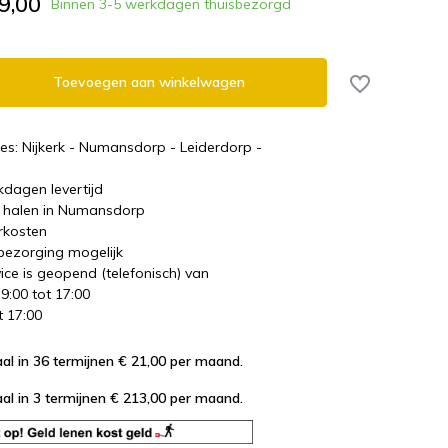
9,00
Binnen 3-5 werkdagen thuisbezorgd
Toevoegen aan winkelwagen
es: Nijkerk - Numansdorp - Leiderdorp -
kdagen levertijd
te halen in Numansdorp
rkosten
 bezorging mogelijk
ice is geopend (telefonisch) van
 9:00 tot 17:00
t 17:00
al in 36 termijnen € 21,00
per maand.
al in 3 termijnen € 213,00
per maand.