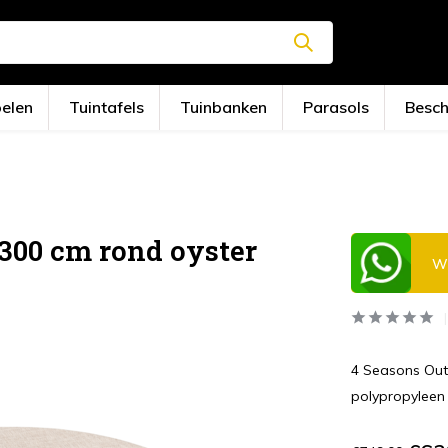
oelen
Tuintafels
Tuinbanken
Parasols
Besc
300 cm rond oyster
Wi
4 Seasons Outd
polypropyleen e