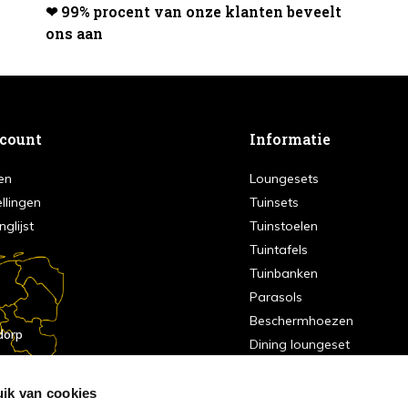
❤ 99% procent van onze klanten beveelt
ons aan
ccount
Informatie
en
Loungesets
ellingen
Tuinsets
nglijst
Tuinstoelen
Tuintafels
Tuinbanken
Parasols
Beschermhoezen
dorp
Dining loungeset
Nijkerk
Sale
ik van cookies
indhoven
dorp