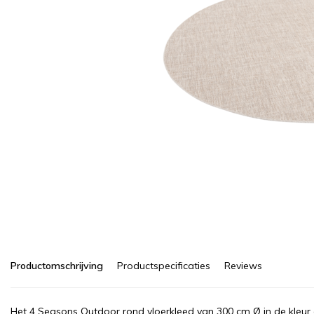
Productomschrijving
Productspecificaties
Reviews
Het 4 Seasons Outdoor rond vloerkleed van 300 cm Ø in de kleur oy