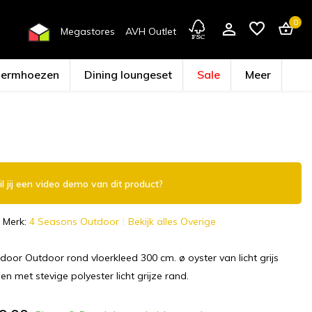
0
Megastores
AVH Outlet
hermhoezen
Dining loungeset
Sale
Meer
Account aanmaken
l jij een video demo van dit product?
Merk:
4 Seasons Outdoor
Bekijk alles Overige
oor Outdoor rond vloerkleed 300 cm. ø oyster van licht grijs
n met stevige polyester licht grijze rand.