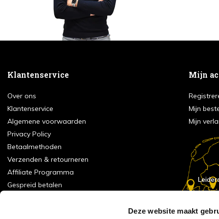
Klantenservice
Mijn a
Over ons
Registrer
Klantenservice
Mijn best
Algemene voorwaarden
Mijn verla
Privacy Policy
Betaalmethoden
Verzenden & retourneren
Affiliate Programma
Leider
Gespreid betalen
Showrooms & Openingstijden
Contact
Deze website maakt gebru
E
Numans