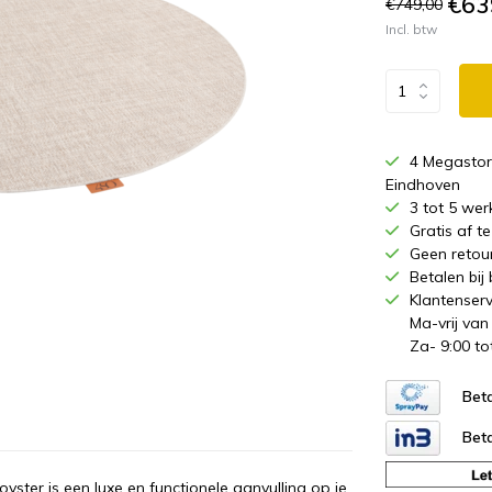
€63
€749,00
Incl. btw
4 Megastor
Eindhoven
3 tot 5 wer
Gratis af 
Geen retou
Betalen bij
Klantenserv
Ma-vrij van
Za- 9:00 to
Beta
Beta
ster is een luxe en functionele aanvulling op je