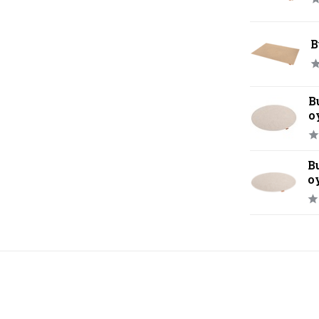
B
B
o
B
o