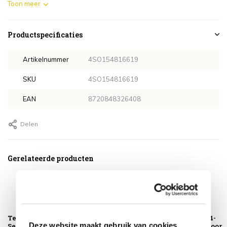
Toon meer
Productspecificaties
Artikelnummer
4SO154816619
SKU
4SO154816619
EAN
8720848326408
Delen
Gerelateerde producten
Teak Cleaner 4-
Teak Protector 4-
Teak Shield 4-
Deze website maakt gebruik van cookies
Seasons Outdoor
Seasons Outdoor
Seasons Outdoor