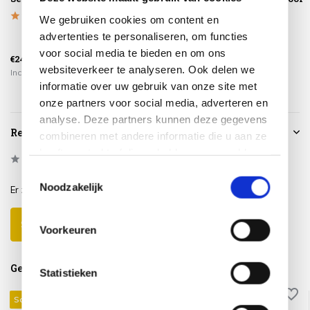
We gebruiken cookies om content en
advertenties te personaliseren, om functies
voor social media te bieden en om ons
€24,95
€34,95
€39,95
websiteverkeer te analyseren. Ook delen we
Incl. btw
Incl. btw
Incl. btw
informatie over uw gebruik van onze site met
onze partners voor social media, adverteren en
analyse. Deze partners kunnen deze gegevens
Reviews
combineren met andere informatie die u aan ze
heeft verstrekt of die ze hebben verzameld op
0
/
Based on 0 reviews
5
basis van uw gebruik van hun services.
Toestemmingsselectie
Noodzakelijk
Er zijn nog geen reviews geschreven over dit product..
Schrijf je eigen review
Voorkeuren
Gerelateerde producten
Statistieken
Sale 25%
Sale 25%