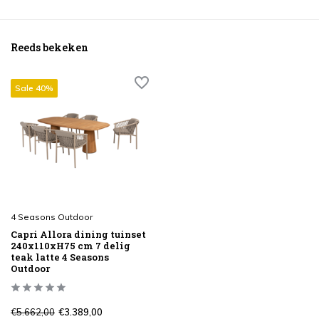
Reeds bekeken
Sale 40%
4 Seasons Outdoor
Capri Allora dining tuinset
240x110xH75 cm 7 delig
teak latte 4 Seasons
Outdoor
€5.662,00
€3.389,00