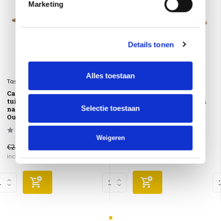
Marketing
Details tonen
Alles toestaan
Taste 4SO
Taste 4SO
Capri barrel dining
Capri barrel dining
tuintafel 240x110xH75 cm
tuintafel 240x110xH75 cm
Selectie toestaan
naturel teak 4 Seasons
naturel teak 4 Seasons
Outdoor
Outdoor
Weigeren
€2.368,00
€2.368,00
€1.785,00
€1.785,00
Incl. btw
Incl. btw