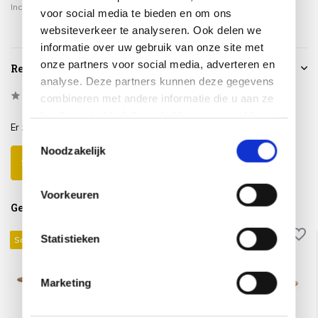
Incl. btw
Incl. btw
Incl. btw
voor social media te bieden en om ons
websiteverkeer te analyseren. Ook delen we
informatie over uw gebruik van onze site met
onze partners voor social media, adverteren en
Reviews
analyse. Deze partners kunnen deze gegevens
0
/
Based on 0 reviews
5
combineren met andere informatie die u aan ze
heeft verstrekt of die ze hebben verzameld op
Er zijn nog geen reviews geschreven over dit product..
basis van uw gebruik van hun services.
Toestemmingsselectie
Noodzakelijk
Schrijf je eigen review
Voorkeuren
Gerelateerde producten
Statistieken
Sale 25%
Sale 25%
Marketing