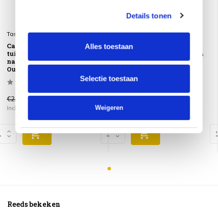
Details tonen
Taste 4SO
Taste 4SO
Capri barrel dining
Capri barrel dining
Alles toestaan
tuintafel 240x110xH75 cm
tuintafel 240x110xH75 cm
naturel teak 4 Seasons
naturel teak 4 Seasons
Outdoor
Outdoor
Selectie toestaan
€2.368,00
€2.368,00
€1.785,00
€1.785,00
Weigeren
Incl. btw
Incl. btw
Reeds bekeken