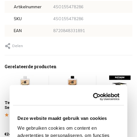
Artikelnummer
4SO155478286
SKU
4SO155478286
EAN
8720848331891
Delen
Gerelateerde producten
Teak Cleaner 4-
Teak Protector 4-
Platinum
Seasons Outdoor
Seasons Outdoor
AeroCover
Tuinsethoes
240x190xH85
Deze website maakt gebruik van cookies
We gebruiken cookies om content en
€24,95
€34,95
€94,95
advertenties te personaliseren, om functies