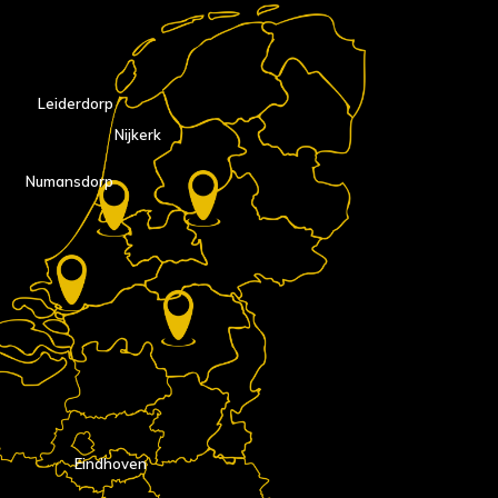
Leiderdorp
Nijkerk
Numansdorp
Eindhoven