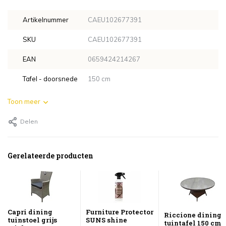
Artikelnummer
CAEU102677391
SKU
CAEU102677391
EAN
0659424214267
Tafel - doorsnede
150 cm
Toon meer
Delen
Gerelateerde producten
Capri dining
Furniture Protector
Riccione dining
tuinstoel grijs
SUNS shine
tuintafel 150 cm