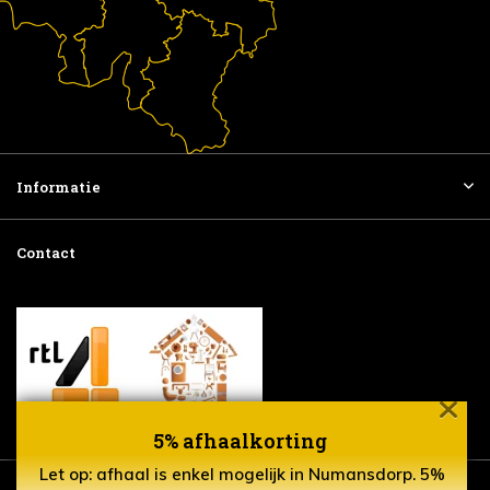
Informatie
Contact
5% afhaalkorting
Let op: afhaal is enkel mogelijk in Numansdorp. 5%