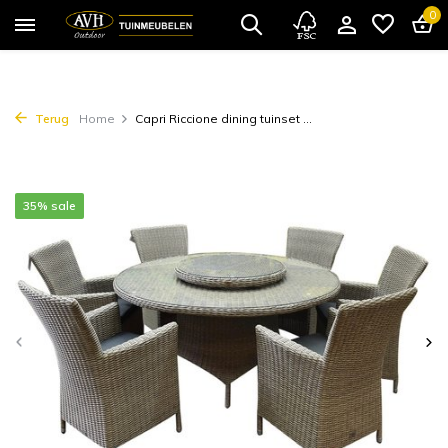
0
Terug
Home
Capri Riccione dining tuinset ...
35% sale