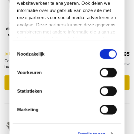
websiteverkeer te analyseren. Ook delen we
informatie over uw gebruik van onze site met
onze partners voor social media, adverteren en
Capri Riccione
Platinum
analyse. Deze partners kunnen deze gegevens
dining tuinset 150
AeroCover
combineren met andere informatie die u aan ze
cm rond 8-delig
Tuinsethoes
heeft verstrekt of die ze hebben verzameld op
grijs
ø320xH85
basis van uw gebruik van hun services.
Toestemmingsselectie
€1.623,95
Noodzakelijk
Je bespaart €5.00,-
€1.628,95
Capri Riccione dining tuinset 150 cm rond 8-delig grijs +
Incl. btw
hoes
Voorkeuren
Toevoegen aan winkelwagen
Statistieken
Marketing
Details tonen