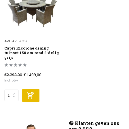
AVH-Collectie
Capri Riccione dining
tuinset 150 cm rond 8-delig
grijs
€2.299,00
€1.499,00
Incl. btw
😃 Klanten geven ons
een 9.6/10