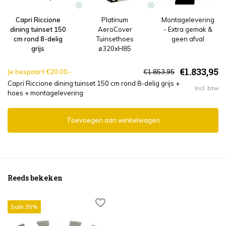
Capri Riccione
Platinum
Montagelevering
dining tuinset 150
AeroCover
- Extra gemak &
cm rond 8-delig
Tuinsethoes
geen afval
grijs
ø320xH85
€1.833,95
Je bespaart €20.00,-
€1.853,95
Capri Riccione dining tuinset 150 cm rond 8-delig grijs +
Incl. btw
hoes + montagelevering
Toevoegen aan winkelwagen
Reeds bekeken
Sale 35%