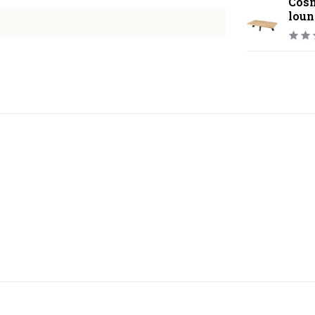
Cosm
loun