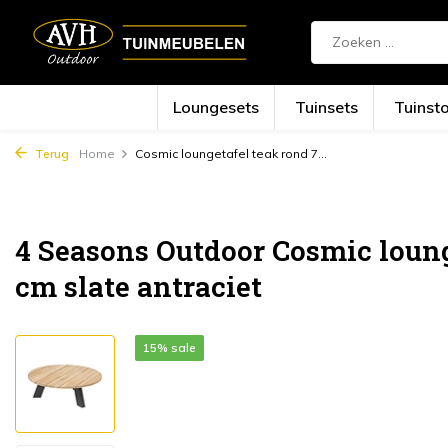
Loungesets
Tuinsets
Tuinst
Terug
Home
Cosmic loungetafel teak rond 7...
4 Seasons Outdoor Cosmic loung
cm slate antraciet
15% sale