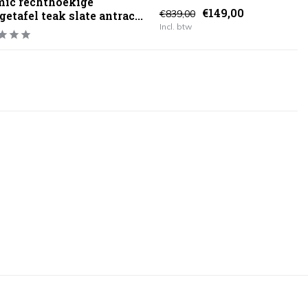
ic rechthoekige
€149,00
€839,00
getafel teak slate antrac...
Incl. btw