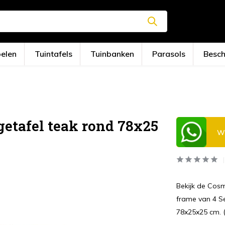
oelen
Tuintafels
Tuinbanken
Parasols
Besc
etafel teak rond 78x25
Wi
Bekijk de Cosm
frame van 4 S
78x25x25 cm. (