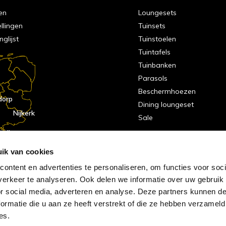
en
Loungesets
ellingen
Tuinsets
nglijst
Tuinstoelen
Tuintafels
Tuinbanken
Parasols
Beschermhoezen
dorp
Dining loungeset
Nijkerk
Sale
indhoven
dorp
ik van cookies
ontent en advertenties te personaliseren, om functies voor soci
erkeer te analyseren. Ook delen we informatie over uw gebruik
or social media, adverteren en analyse. Deze partners kunnen 
ormatie die u aan ze heeft verstrekt of die ze hebben verzameld
es.