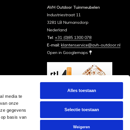
AVH Outdoor Tuinmeubelen
Industriestraat 11
3281 LB Numansdorp
Nederland
Tel:
+31 (0)85 1300 078
E-mail:
klantenservice@avh-outdoor.nl
Open in Googlemaps
Alles toestaan
al media te
 van onze
Selectie toestaan
deze gegevens
 op basis van
Weigeren