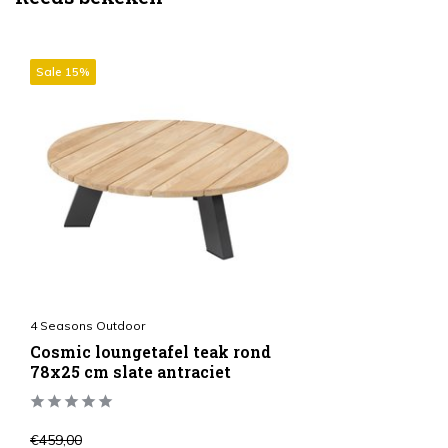
Sale 15%
4 Seasons Outdoor
Cosmic loungetafel teak rond
78x25 cm slate antraciet
€459,00