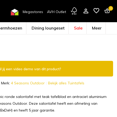
0
Megastores
AVH Outlet
hermhoezen
Dining loungeset
Sale
Meer
Account aanmaken
l jij een video demo van dit product?
Merk:
4 Seasons Outdoor
Bekijk alles Tuintafels
ic ronde salontafel met teak tafelblad en antraciet aluminium
easons Outdoor. Deze salontafel heeft een afmeting van
BxDxH) en heeft 5 jaar garantie.