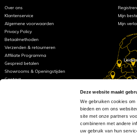
Over ons
Registrer
Klantenservice
Mijn best
Algemene voorwaarden
Mijn verla
Privacy Policy
Betaalmethoden
Verzenden & retourneren
Affiliate Programma
Leider
Gespreid betalen
Showrooms & Openingstijden
Contact
E
Numans
Service formulier
Deze website maakt gebru
Inspiratie
We gebruiken cookies om c
Meld je aan voor onze nieuwsbrief!
bieden en om ons websitev
Alle vestigingen
site met onze partners vo
Vacatures
combineren met andere inf
Acties
uw gebruik van hun servic
AVH Outlet