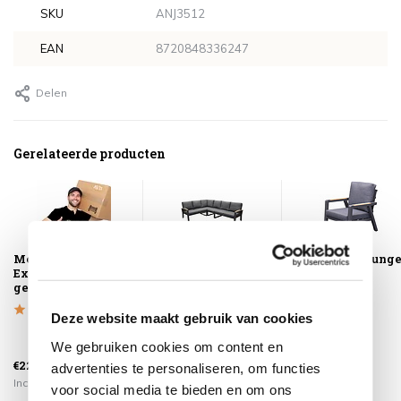
SKU
ANJ3512
EAN
8720848336247
Delen
Gerelateerde producten
Montagelevering -
Costa Rica hoek
Costa Rica loung
Extra gemak &
loungeset 4 delig
tuinstoel
geen afval
aluminium
aluminium
antrac...
antraciet
Deze website maakt gebruik van cookies
We gebruiken cookies om content en
€1.899,00
€359,00
€225,00
€1.349,00
€249,00
advertenties te personaliseren, om functies
Incl. btw
Incl. btw
Incl. btw
voor social media te bieden en om ons