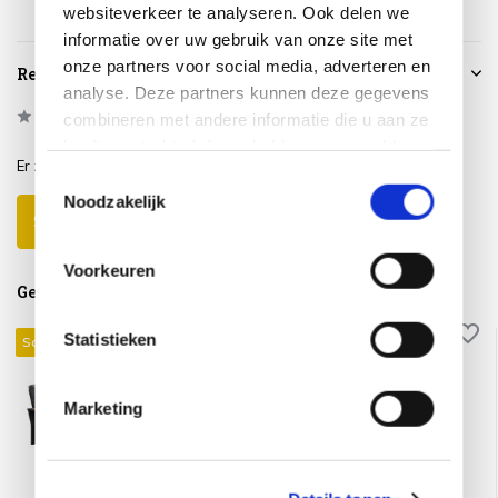
websiteverkeer te analyseren. Ook delen we
informatie over uw gebruik van onze site met
onze partners voor social media, adverteren en
Reviews
analyse. Deze partners kunnen deze gegevens
0
/
Based on 0 reviews
5
combineren met andere informatie die u aan ze
heeft verstrekt of die ze hebben verzameld op
Er zijn nog geen reviews geschreven over dit product..
basis van uw gebruik van hun services.
Toestemmingsselectie
Noodzakelijk
Schrijf je eigen review
Voorkeuren
Gerelateerde producten
Statistieken
Sale 30%
Marketing