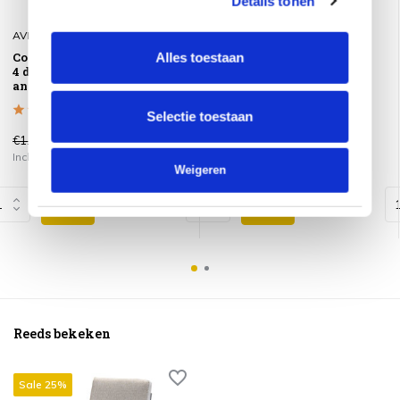
Details tonen
AVH-Collectie
4 Seasons Outdoor
Costa Rica hoek loungeset
Teak Shield 4-Seasons
Alles toestaan
4 delig aluminium
Outdoor
antraciet
Selectie toestaan
€1.849,00
€1.299,00
€39,95
Incl. btw
Incl. btw
Weigeren
Reeds bekeken
Sale 25%