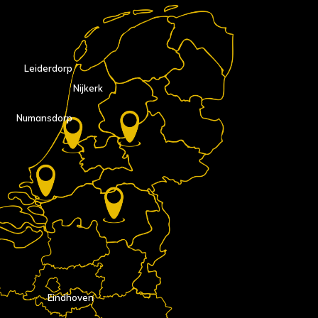
Leiderdorp
Nijkerk
Numansdorp
Eindhoven