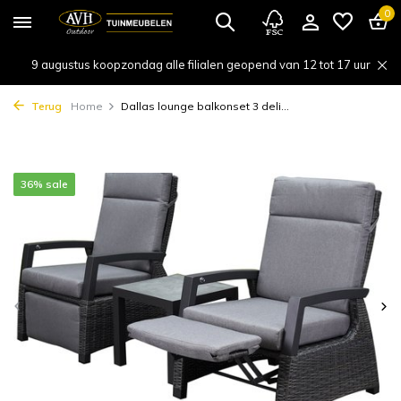
0
9 augustus koopzondag alle filialen geopend van 12 tot 17 uur
Terug
Home
Dallas lounge balkonset 3 deli...
36% sale