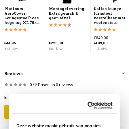
Platinum
Montagelevering -
Dallas lounge
AeroCover
Extra gemak &
tuinstoel
Loungestoelhoes
geen afval
verstelbaar met
hoge rug XL 75x...
voetensteu...
€649,00
€44,95
€225,00
€499,00
Incl. btw
Incl. btw
Incl. btw
Reviews
0
/
Based on 0 reviews
5
Er zijn nog geen reviews geschreven over dit product..
Schrijf je eigen review
Deze website maakt gebruik van cookies