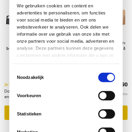
We gebruiken cookies om content en
advertenties te personaliseren, om functies
voor social media te bieden en om ons
websiteverkeer te analyseren. Ook delen we
informatie over uw gebruik van onze site met
onze partners voor social media, adverteren en
Dallas lounge
2x Platinum
Montagelevering
analyse. Deze partners kunnen deze gegevens
balkonset 3 delig
AeroCover
- Extra gemak &
verstelbare
Loungestoelhoes
geen afval
combineren met andere informatie die u aan ze
rugleuning en
hoge rug XL
heeft verstrekt of die ze hebben verzameld op
voetenbank
75x78xH65/100
basis van uw gebruik van hun services.
antraciet
Toestemmingsselectie
Noodzakelijk
€1.394,90
Je bespaart €15.00,-
€1.409,90
Dallas lounge balkonset 3 delig verstelbare rugleuning
Incl. btw
Voorkeuren
en voetenbank antraciet + hoes + montagelevering
Toevoegen aan winkelwagen
Statistieken
Marketing