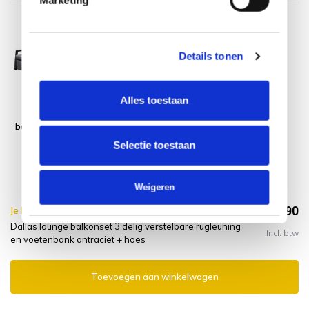
Details tonen
Alles toestaan
Dallas lounge
2x Platinum
balkonset 3 delig
AeroCover
verstelbare
Loungestoelhoes
Selectie toestaan
rugleuning en
hoge rug XL
voetenbank
75x78xH65/100
antraciet
Weigeren
€1.179,90
Je bespaart €5.00,-
€1.184,90
Dallas lounge balkonset 3 delig verstelbare rugleuning
Incl. btw
en voetenbank antraciet + hoes
Toevoegen aan winkelwagen