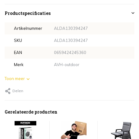
Productspecificaties
Artikelnummer
ALDA130394247
SKU
ALDA130394247
EAN
0659424245360
Merk
AVH-outdoor
Toon meer
Delen
Gerelateerde producten