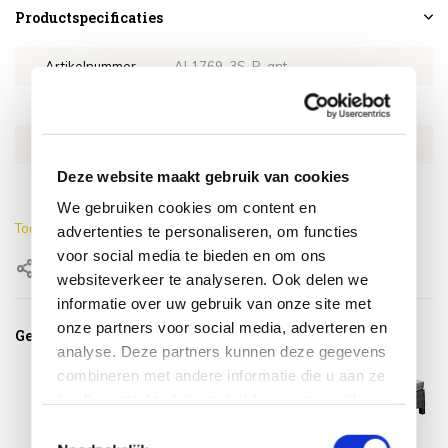
Productspecificaties
Artikelnummer
AL1769-3S-B-ant
SKU
AL1769-3S-B-ant
EAN
0659424236320
Deze website maakt gebruik van cookies
Kleur
Antraciet
We gebruiken cookies om content en
Toon meer
advertenties te personaliseren, om functies
voor social media te bieden en om ons
Delen
websiteverkeer te analyseren. Ook delen we
informatie over uw gebruik van onze site met
onze partners voor social media, adverteren en
Gerelateerde producten
analyse. Deze partners kunnen deze gegevens
combineren met andere informatie die u aan ze
heeft verstrekt of die ze hebben verzameld op
basis van uw gebruik van hun services.
Toestemmingsselectie