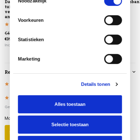
Noodzakelijk
Dallas lounge
Dallas lounge
Dallas voetenba
tuinstoel
tuinstoel
antraciet
verstelbaar
verstelbaar met
antraciet
voetensteu...
Voorkeuren
€499,00
€649,00
€199,00
€399,00
€499,00
€169,00
Statistieken
Incl. btw
Incl. btw
Incl. btw
Marketing
Reviews
Details tonen
5
/
Based on 1 reviews
5
5
/
5
Alles toestaan
Gepost door:
Mark
op 13 Juni 2023
Mooi en comfortabel!
Selectie toestaan
Schrijf je eigen review