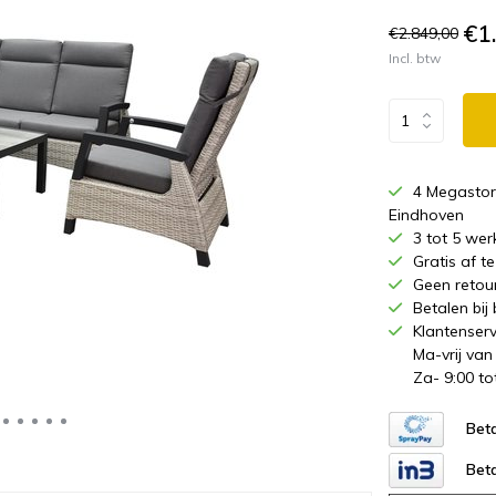
€1
€2.849,00
Incl. btw
4 Megastor
Eindhoven
3 tot 5 wer
Gratis af 
Geen retou
Betalen bij
Klantenserv
Ma-vrij van
Za- 9:00 to
Beta
Beta