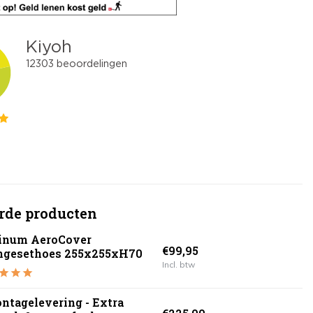
rde producten
tinum AeroCover
€99,95
ngesethoes 255x255xH70
Incl. btw
ntagelevering - Extra