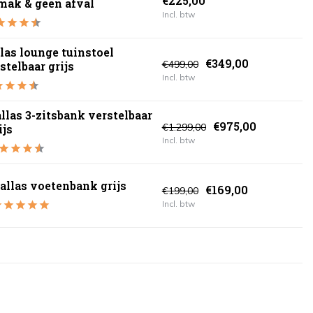
€225,00
mak & geen afval
Incl. btw
las lounge tuinstoel
€349,00
€499,00
stelbaar grijs
Incl. btw
llas 3-zitsbank verstelbaar
€975,00
€1.299,00
ijs
Incl. btw
allas voetenbank grijs
€169,00
€199,00
Incl. btw