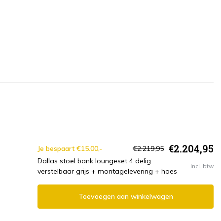
€2.204,95
Je bespaart €15.00,-
€2.219,95
Dallas stoel bank loungeset 4 delig
Incl. btw
verstelbaar grijs + montagelevering + hoes
Toevoegen aan winkelwagen