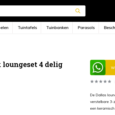
oelen
Tuintafels
Tuinbanken
Parasols
Besc
 loungeset 4 delig
Wi
De Dallas loun
verstelbare 3-
een keramisch 