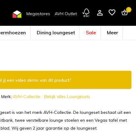
0
Megastores
AVH Outlet
hermhoezen
Dining loungeset
Sale
Meer
Account aanmaken
l jij een video demo van dit product?
Merk:
AVH-Collectie
Bekijk alles Loungesets
geset is van het merk AVH-Collectie. De loungeset bestaat uit een
zitbank, twee verstelbare lounge stoelen en een Vegas tafel met
blad. Wij geven 2 jaar garantie op de loungeset.