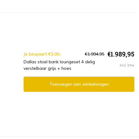
€1.989,95
Je bespaart €5.00,-
€1.994,95
Dallas stoel bank loungeset 4 delig
Incl. btw
verstelbaar grijs + hoes
Toevoegen aan winkelwagen