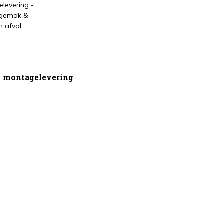
levering -
 gemak &
n afval
 + montagelevering