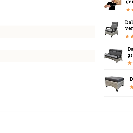
ge
Dal
ver
Da
gr
D