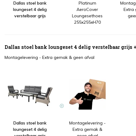
Dallas stoel bank
Platinum
Montage
loungeset 4 delig
AeroCover
Extra
verstelbaar grijs
Loungesethoes
gee
255x255xH70
Dallas stoel bank loungeset 4 delig verstelbaar grijs
Montagelevering - Extra gemak & geen afval
Dallas stoel bank
Montagelevering -
loungeset 4 delig
Extra gemak &
verstelbaar grijs
geen afval