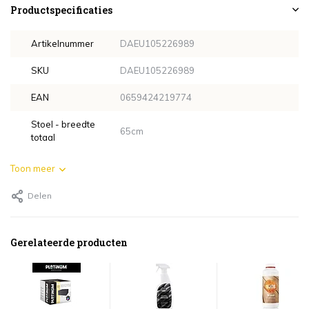
Productspecificaties
Artikelnummer
DAEU105226989
SKU
DAEU105226989
EAN
0659424219774
Stoel - breedte
65cm
totaal
Toon meer
Delen
Gerelateerde producten