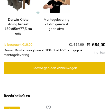
Darwin Krista
Montagelevering
dining tuinset
- Extra gemak &
180x95xH77,5 cm
geen afval
grijs
€1.684,00
Je bespaart €10.00,-
€1.694,00
Darwin Krista dining tuinset 180x95xH77,5 cm grijs +
Incl. btw
montagelevering
Toevoegen aan winkelwagen
Reeds bekeken