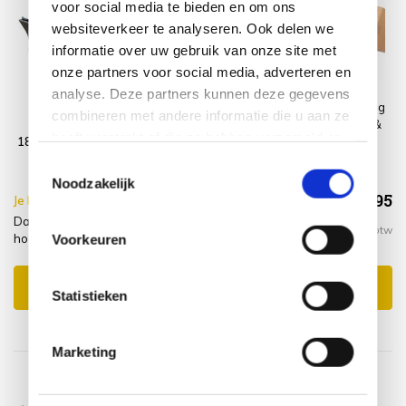
voor social media te bieden en om ons
websiteverkeer te analyseren. Ook delen we
informatie over uw gebruik van onze site met
onze partners voor social media, adverteren en
analyse. Deze partners kunnen deze gegevens
Darwin Krista
Platinum
Montagelevering
combineren met andere informatie die u aan ze
dining tuinset
AeroCover
- Extra gemak &
heeft verstrekt of die ze hebben verzameld op
180x95xH77,5 cm
Tuinsethoes
geen afval
basis van uw gebruik van hun services.
grijs
180x190xH85
Toestemmingsselectie
Noodzakelijk
€1.753,95
Je bespaart €20.00,-
€1.773,95
Darwin Krista dining tuinset 180x95xH77,5 cm grijs +
Incl. btw
hoes + montagelevering
Voorkeuren
Toevoegen aan winkelwagen
Statistieken
Marketing