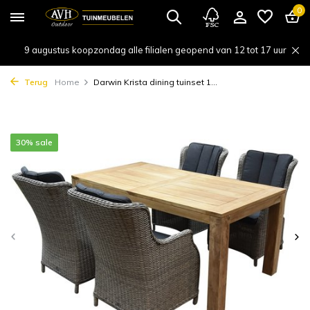
0
9 augustus koopzondag alle filialen geopend van 12 tot 17 uur
Terug
Home
Darwin Krista dining tuinset 1...
30% sale