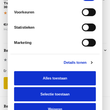
Tuinsethoes
geen afval
Taste 4SO
305x190xH85
Voorkeuren
€299,00
€109,95
€225,00
€259,00
Statistieken
Incl. btw
Incl. btw
Incl. btw
Marketing
Reviews
0
/
Based on 0 reviews
5
Details tonen
Er zijn nog geen reviews geschreven over dit product..
Alles toestaan
Schrijf je eigen review
Selectie toestaan
Reeds bekeken
Weigeren