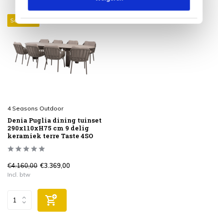
Sale 19%
4 Seasons Outdoor
Denia Puglia dining tuinset
290x110xH75 cm 9 delig
keramiek terre Taste 4SO
€4.160,00
€3.369,00
Incl. btw