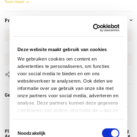
Toon meer
Productspecificaties
Artikelnummer
4SO160960404
SKU
4SO160960404
Deze website maakt gebruik van cookies
We gebruiken cookies om content en
EAN
8720848341838
advertenties te personaliseren, om functies
voor social media te bieden en om ons
Delen
websiteverkeer te analyseren. Ook delen we
informatie over uw gebruik van onze site met
Gerelateerde producten
onze partners voor social media, adverteren en
analyse. Deze partners kunnen deze gegevens
combineren met andere informatie die u aan ze
heeft verstrekt of die ze hebben verzameld op
basis van uw gebruik van hun services.
Toestemmingsselectie
Platinum
Montagelevering -
Puglia dining
Noodzakelijk
AeroCover
Extra gemak &
tuinstoel latte