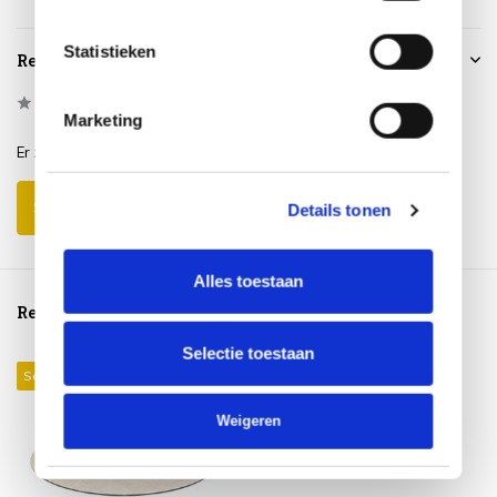
Statistieken
Reviews
0
/
Based on 0 reviews
5
Marketing
Er zijn nog geen reviews geschreven over dit product..
Schrijf je eigen review
Details tonen
Alles toestaan
Reeds bekeken
Selectie toestaan
Sale 17%
Weigeren