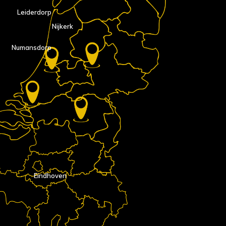
Leiderdorp
Nijkerk
Numansdorp
Eindhoven