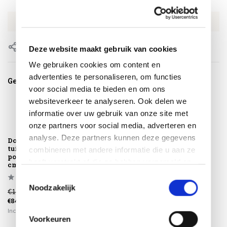
SKU
4SO91831
EAN
8720087029962
Delen
Deze website maakt gebruik van cookies
We gebruiken cookies om content en
advertenties te personaliseren, om functies
Gerelateerde producten
voor social media te bieden en om ons
websiteverkeer te analyseren. Ook delen we
informatie over uw gebruik van onze site met
onze partners voor social media, adverteren en
analyse. Deze partners kunnen deze gegevens
Donato low dining
Donato dining
tuintafel met 3
tuintafel 160xH75
combineren met andere informatie die u aan ze
poten 160xH69
cm met 3 poten
heeft verstrekt of die ze hebben verzameld op
cm...
pri...
basis van uw gebruik van hun services.
Toestemmingsselectie
Noodzakelijk
€1.129,00
€1.149,00
€849,00
€849,00
Incl. btw
Incl. btw
Voorkeuren