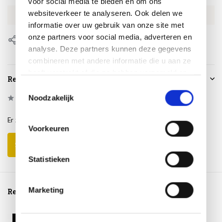
voor social media te bieden en om ons
websiteverkeer te analyseren. Ook delen we
EAN
8721077131795
informatie over uw gebruik van onze site met
onze partners voor social media, adverteren en
Delen
analyse. Deze partners kunnen deze gegevens
combineren met andere informatie die u aan ze
heeft verstrekt of die ze hebben verzameld op
Reviews
basis van uw gebruik van hun services.
Toestemmingsselectie
Noodzakelijk
0
/
Based on 0 reviews
5
Er zijn nog geen reviews geschreven over dit product..
Voorkeuren
Schrijf je eigen review
Statistieken
Marketing
Reeds bekeken