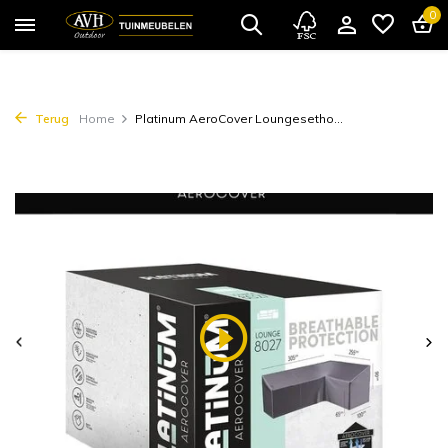
0
Terug
Home
Platinum AeroCover Loungesetho...