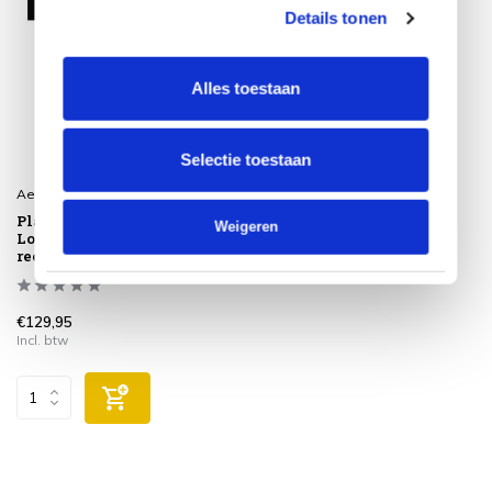
Details tonen
Alles toestaan
Selectie toestaan
Aerocover
Platinum AeroCover
Weigeren
Loungesethoes hoekset
rechts 305x255x100xH65/90
€129,95
Incl. btw