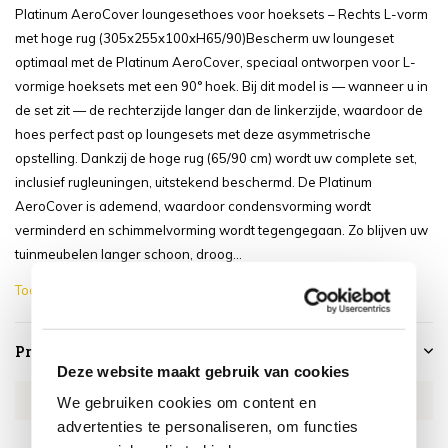
Platinum AeroCover loungesethoes voor hoeksets – Rechts L-vorm
met hoge rug (305x255x100xH65/90)Bescherm uw loungeset
optimaal met de Platinum AeroCover, speciaal ontworpen voor L-
vormige hoeksets met een 90° hoek. Bij dit model is — wanneer u in
de set zit — de rechterzijde langer dan de linkerzijde, waardoor de
hoes perfect past op loungesets met deze asymmetrische
opstelling. Dankzij de hoge rug (65/90 cm) wordt uw complete set,
inclusief rugleuningen, uitstekend beschermd. De Platinum
AeroCover is ademend, waardoor condensvorming wordt
verminderd en schimmelvorming wordt tegengegaan. Zo blijven uw
tuinmeubelen langer schoon, droog...
Toon meer
Productspecificaties
Deze website maakt gebruik van cookies
Artikelnummer
AE8027
We gebruiken cookies om content en
advertenties te personaliseren, om functies
SKU
AE8027