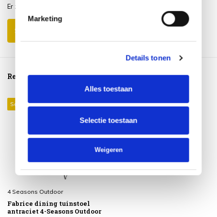
Er zijn nog geen reviews geschreven over dit product..
Marketing
Schrijf je eigen review
Details tonen
Reeds bekeken
Alles toestaan
Sale 27%
Selectie toestaan
Weigeren
4 Seasons Outdoor
Fabrice dining tuinstoel
antraciet 4-Seasons Outdoor