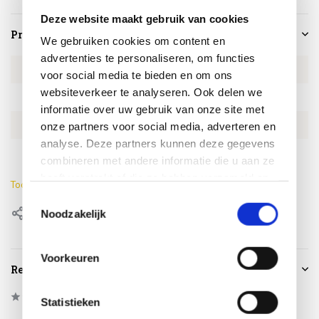
Deze website maakt gebruik van cookies
Productspecificaties
We gebruiken cookies om content en
advertenties te personaliseren, om functies
Artikelnummer
4SO213825
voor social media te bieden en om ons
websiteverkeer te analyseren. Ook delen we
SKU
4SO213825
informatie over uw gebruik van onze site met
EAN
8720087009445
onze partners voor social media, adverteren en
analyse. Deze partners kunnen deze gegevens
Hoogte armleuning
67 cm
combineren met andere informatie die u aan ze
heeft verstrekt of die ze hebben verzameld op
Toon meer
basis van uw gebruik van hun services.
Toestemmingsselectie
Delen
Noodzakelijk
Voorkeuren
Reviews
0
/
Based on 0 reviews
5
Statistieken