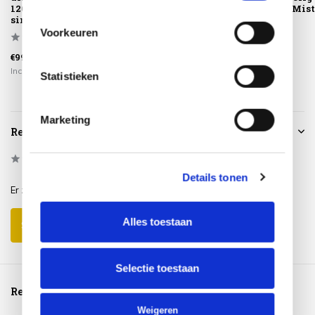
120xH69 cm rond
60xH40 cm en
Camel sand | Mis
sin...
80xH35 cm ro...
r...
Voorkeuren
€999,00
€998,00
€3.799,00
Incl. btw
Incl. btw
Incl. btw
Statistieken
Marketing
Reviews
0
/
Based on 0 reviews
5
Details tonen
Er zijn nog geen reviews geschreven over dit product..
Alles toestaan
Schrijf je eigen review
Selectie toestaan
Reeds bekeken
Weigeren