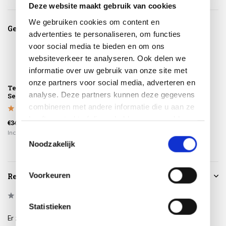
Deze website maakt gebruik van cookies
We gebruiken cookies om content en
Gerelateerde producten
advertenties te personaliseren, om functies
voor social media te bieden en om ons
websiteverkeer te analyseren. Ook delen we
informatie over uw gebruik van onze site met
onze partners voor social media, adverteren en
Teak Protector 4-
analyse. Deze partners kunnen deze gegevens
Seasons Outdoor
combineren met andere informatie die u aan ze
heeft verstrekt of die ze hebben verzameld op
€34,95
basis van uw gebruik van hun services.
Incl. btw
Toestemmingsselectie
Noodzakelijk
Voorkeuren
Reviews
0
/
Based on 0 reviews
5
Statistieken
Er zijn nog geen reviews geschreven over dit product..