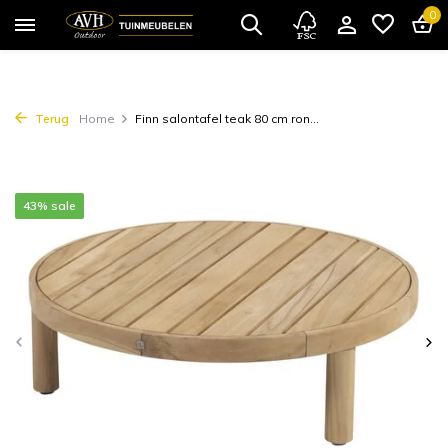
0
Terug
Home
Finn salontafel teak 80 cm ron...
43% sale