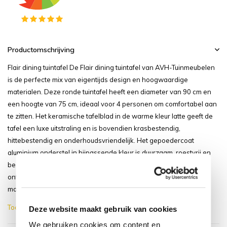
Productomschrijving
Flair dining tuintafel De Flair dining tuintafel van AVH-Tuinmeubelen
is de perfecte mix van eigentijds design en hoogwaardige
materialen. Deze ronde tuintafel heeft een diameter van 90 cm en
een hoogte van 75 cm, ideaal voor 4 personen om comfortabel aan
te zitten. Het keramische tafelblad in de warme kleur latte geeft de
tafel een luxe uitstraling en is bovendien krasbestendig,
hittebestendig en onderhoudsvriendelijk. Het gepoedercoat
aluminium onderstel in bijpassende kleur is duurzaam, roestvrij en
bestand tegen alle weersomstandigheden. Bijzonder aan het
ontwerp is de centrale poot. Deze zorgt niet alleen voor een
modern en luchtig ui...
Toon meer
Deze website maakt gebruik van cookies
We gebruiken cookies om content en