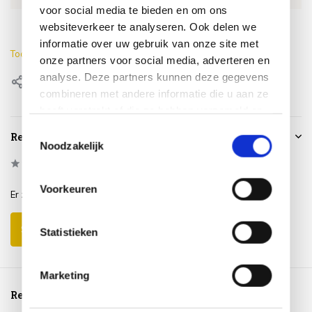
voor social media te bieden en om ons
Lengte
67 cm
websiteverkeer te analyseren. Ook delen we
informatie over uw gebruik van onze site met
Toon meer
onze partners voor social media, adverteren en
analyse. Deze partners kunnen deze gegevens
Delen
combineren met andere informatie die u aan ze
heeft verstrekt of die ze hebben verzameld op
basis van uw gebruik van hun services.
Toestemmingsselectie
Reviews
Noodzakelijk
0
/
Based on 0 reviews
5
Voorkeuren
Er zijn nog geen reviews geschreven over dit product..
Schrijf je eigen review
Statistieken
Marketing
Reeds bekeken