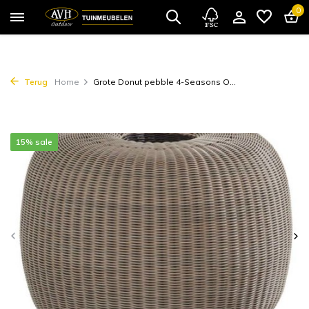
0
Terug
Home
Grote Donut pebble 4-Seasons O...
15% sale