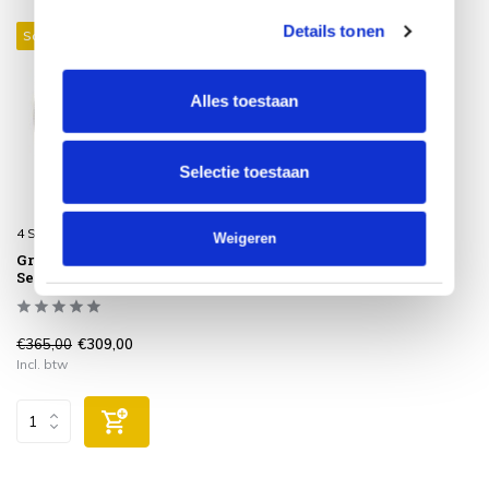
Details tonen
Sale 15%
Alles toestaan
Selectie toestaan
4 Seasons Outdoor
Weigeren
Grote Donut pebble 4-
Seasons Outdoor
€365,00
€309,00
Incl. btw