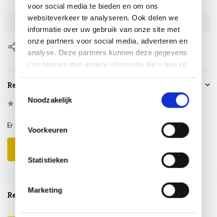
SKU
4SO160291368
voor social media te bieden en om ons
websiteverkeer te analyseren. Ook delen we
EAN
8720848338036
informatie over uw gebruik van onze site met
onze partners voor social media, adverteren en
Delen
analyse. Deze partners kunnen deze gegevens
combineren met andere informatie die u aan ze
heeft verstrekt of die ze hebben verzameld op
Reviews
basis van uw gebruik van hun services.
Toestemmingsselectie
Noodzakelijk
0
/
Based on 0 reviews
5
Er zijn nog geen reviews geschreven over dit product..
Voorkeuren
Schrijf je eigen review
Statistieken
Marketing
Reeds bekeken