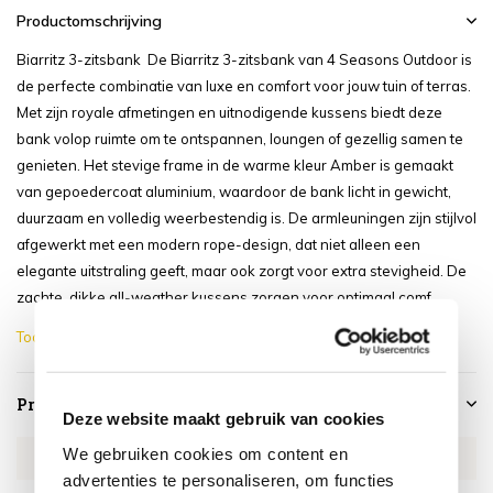
Productomschrijving
Biarritz 3-zitsbank De Biarritz 3-zitsbank van 4 Seasons Outdoor is
de perfecte combinatie van luxe en comfort voor jouw tuin of terras.
Met zijn royale afmetingen en uitnodigende kussens biedt deze
bank volop ruimte om te ontspannen, loungen of gezellig samen te
genieten. Het stevige frame in de warme kleur Amber is gemaakt
van gepoedercoat aluminium, waardoor de bank licht in gewicht,
duurzaam en volledig weerbestendig is. De armleuningen zijn stijlvol
afgewerkt met een modern rope-design, dat niet alleen een
elegante uitstraling geeft, maar ook zorgt voor extra stevigheid. De
zachte, dikke all-weather kussens zorgen voor optimaal comf...
Toon meer
Productspecificaties
Deze website maakt gebruik van cookies
We gebruiken cookies om content en
Artikelnummer
4SO160291368
advertenties te personaliseren, om functies