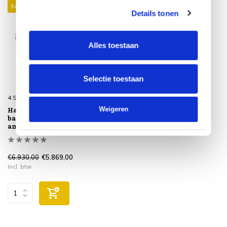
Sale 15%
Details tonen
Alles toestaan
Selectie toestaan
4 Seasons Outdoor
Hampton Biarritz stoel
Weigeren
bank loungeset 7 delig
amber 4 Seasons Outdoor
€6.930,00
€5.869,00
Incl. btw