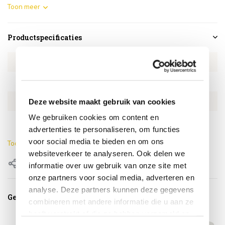
Toon meer
Productspecificaties
Artikelnummer
4SO160016539
SKU
4SO160016539
EAN
8720848337534
Deze website maakt gebruik van cookies
We gebruiken cookies om content en
Doorsnede
60 cm
advertenties te personaliseren, om functies
voor social media te bieden en om ons
Toon meer
websiteverkeer te analyseren. Ook delen we
Delen
informatie over uw gebruik van onze site met
onze partners voor social media, adverteren en
analyse. Deze partners kunnen deze gegevens
Gerelateerde producten
combineren met andere informatie die u aan ze
heeft verstrekt of die ze hebben verzameld op