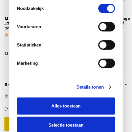
basis van uw gebruik van hun services.
Toestemmingsselectie
Noodzakelijk
Montagelevering -
Hampton lounge
Hampton lounge
Extra gemak &
tuintafel ovaal
tuintafel rond
Voorkeuren
geen afval
mortex beige
mortex beige
140x65...
80xH35 ...
Statistieken
€1.178,00
€818,00
€225,00
€995,00
€695,00
Incl. btw
Incl. btw
Incl. btw
Marketing
Reviews
Details tonen
0
/
Based on 0 reviews
5
Alles toestaan
Er zijn nog geen reviews geschreven over dit product..
Schrijf je eigen review
Selectie toestaan