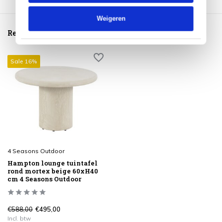
Weigeren
Reeds bekeken
Sale 16%
4 Seasons Outdoor
Hampton lounge tuintafel
rond mortex beige 60xH40
cm 4 Seasons Outdoor
€588,00
€495,00
Incl. btw