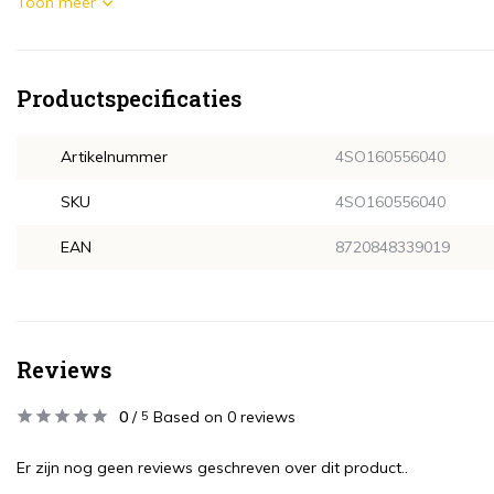
Toon meer
Productspecificaties
Artikelnummer
4SO160556040
SKU
4SO160556040
EAN
8720848339019
Reviews
0
/
Based on 0 reviews
5
Er zijn nog geen reviews geschreven over dit product..