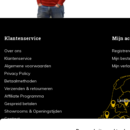
Klantenservice
Mijn a
Over ons
Registrer
Klantenservice
Mijn best
Algemene voorwaarden
Mijn verla
Privacy Policy
Betaalmethoden
Verzenden & retourneren
Affiliate Programma
Leider
Gespreid betalen
Showrooms & Openingstijden
Contact
E
Numans
Service formulier