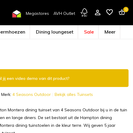
0
Megastores
AVH Outlet
hermhoezen
Dining loungeset
Sale
Meer
Account aanmaken
l jij een video demo van dit product?
Merk:
4 Seasons Outdoor
Bekijk alles Tuinsets
n Montera dining tuinset van 4 Seasons Outdoor bij u in de tuin
n en lange diners. De set bestaat uit de Hampton dining
Montera dining tuinstoelen in de kleur terre. Wij geven 5 jaar