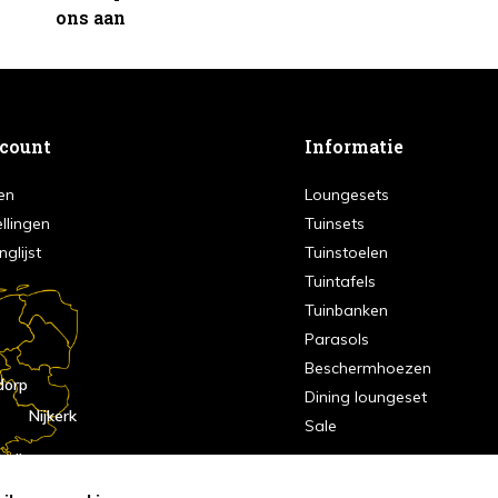
ons aan
ccount
Informatie
en
Loungesets
ellingen
Tuinsets
nglijst
Tuinstoelen
Tuintafels
Tuinbanken
Parasols
Beschermhoezen
dorp
Dining loungeset
Nijkerk
Sale
indhoven
dorp