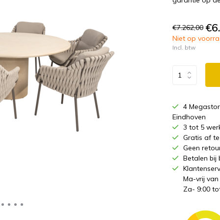
garantie op de
€6
€7.262,00
Niet op voorraa
Incl. btw
4 Megastor
Eindhoven
3 tot 5 wer
Gratis af 
Geen retou
Betalen bij
Klantenserv
Ma-vrij van
Za- 9:00 to