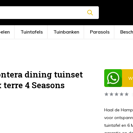
oelen
Tuintafels
Tuinbanken
Parasols
Besc
tera dining tuinset
Wi
 terre 4 Seasons
Haal de Hampto
voor ontspanne
tuintafel en 6 