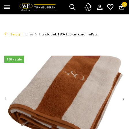
0
Terug
Home
Handdoek 180x100 cm caramel/sa...
16% sale