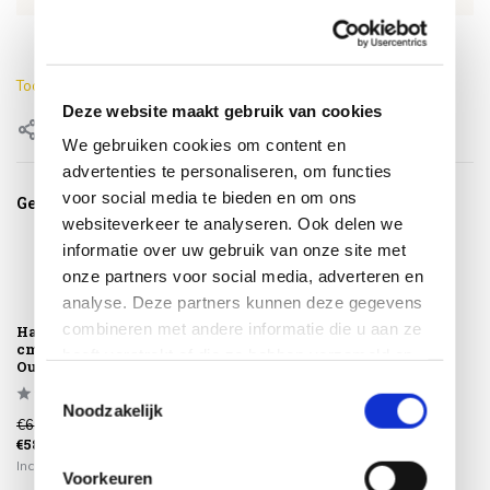
Lengte
100 cm
Toon meer
Deze website maakt gebruik van cookies
Delen
We gebruiken cookies om content en
advertenties te personaliseren, om functies
voor social media te bieden en om ons
Gerelateerde producten
websiteverkeer te analyseren. Ook delen we
informatie over uw gebruik van onze site met
onze partners voor social media, adverteren en
analyse. Deze partners kunnen deze gegevens
combineren met andere informatie die u aan ze
Handdoek 180x100
Handdoek 180x100
cm taupe 4 Seasons
cm ash 4 Seasons
heeft verstrekt of die ze hebben verzameld op
Outdoor
Outdoor
basis van uw gebruik van hun services.
Toestemmingsselectie
Noodzakelijk
€69,00
€69,00
€58,50
€58,50
Incl. btw
Incl. btw
Voorkeuren