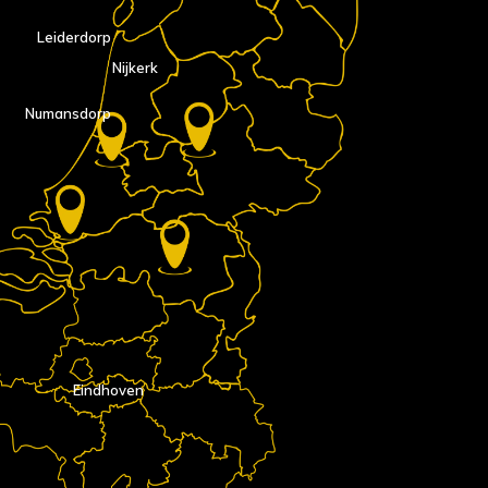
Leiderdorp
Nijkerk
Numansdorp
Eindhoven