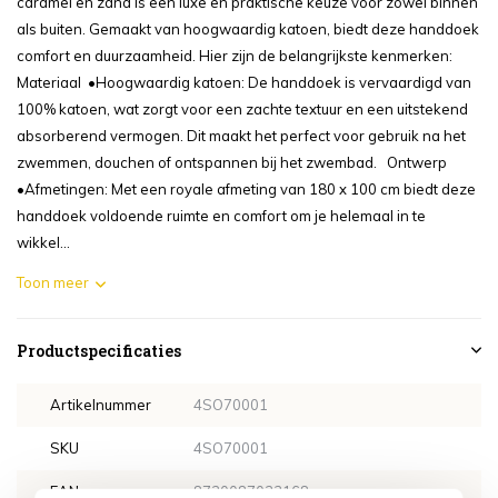
caramel en zand is een luxe en praktische keuze voor zowel binnen
als buiten. Gemaakt van hoogwaardig katoen, biedt deze handdoek
comfort en duurzaamheid. Hier zijn de belangrijkste kenmerken:
Materiaal •Hoogwaardig katoen: De handdoek is vervaardigd van
100% katoen, wat zorgt voor een zachte textuur en een uitstekend
absorberend vermogen. Dit maakt het perfect voor gebruik na het
zwemmen, douchen of ontspannen bij het zwembad. Ontwerp
•Afmetingen: Met een royale afmeting van 180 x 100 cm biedt deze
handdoek voldoende ruimte en comfort om je helemaal in te
wikkel...
Toon meer
Productspecificaties
Artikelnummer
4SO70001
SKU
4SO70001
EAN
8720087023168