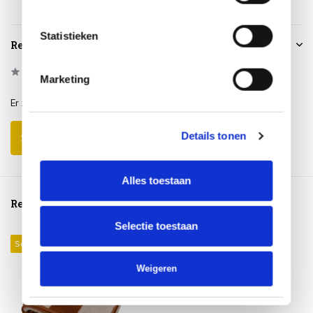
Statistieken
Reviews
0
/
Based on 0 reviews
5
Marketing
Er zijn nog geen reviews geschreven over dit product..
Details tonen
Schrijf je eigen review
Alles toestaan
Reeds bekeken
Selectie toestaan
Sale 16%
Weigeren