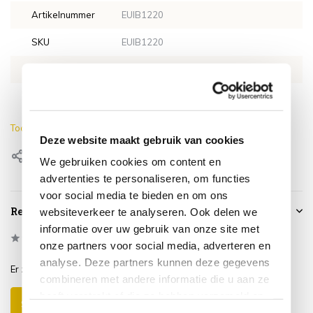
Artikelnummer
EUIB1220
SKU
EUIB1220
EAN
0659424180487
Lengte
92 cm
Toon meer
Deze website maakt gebruik van cookies
Delen
We gebruiken cookies om content en
advertenties te personaliseren, om functies
voor social media te bieden en om ons
Reviews
websiteverkeer te analyseren. Ook delen we
informatie over uw gebruik van onze site met
0
/
Based on 0 reviews
5
onze partners voor social media, adverteren en
analyse. Deze partners kunnen deze gegevens
Er zijn nog geen reviews geschreven over dit product..
combineren met andere informatie die u aan ze
heeft verstrekt of die ze hebben verzameld op
Schrijf je eigen review
basis van uw gebruik van hun services.