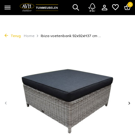
0
Terug
Home
Ibiza voetenbank 92x92xH37 cm ...