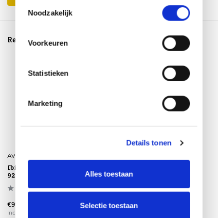
Toestemmingsselectie
Noodzakelijk
Reeds bekeken
Voorkeuren
Statistieken
Marketing
Details tonen
AVH-Collectie
Ibiza voetenbank
Alles toestaan
92x92xH43 cm wit grijs
€99,00
Selectie toestaan
Incl. btw