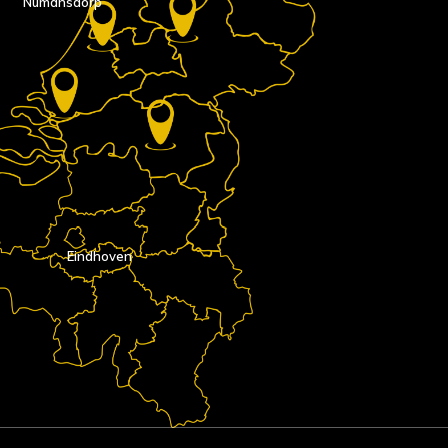
Numansdorp
Eindhoven