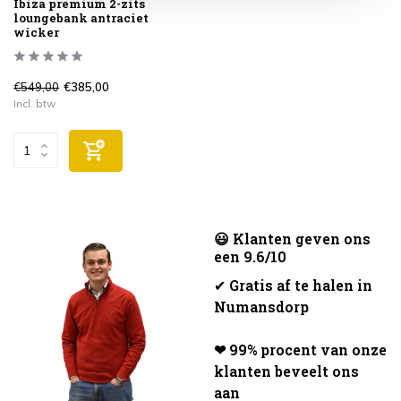
Ibiza premium 2-zits
loungebank antraciet
wicker
€549,00
€385,00
Incl. btw
😃 Klanten geven ons
een 9.6/10
✔
Gratis af te halen in
Numansdorp
❤ 99% procent van onze
klanten beveelt ons
aan