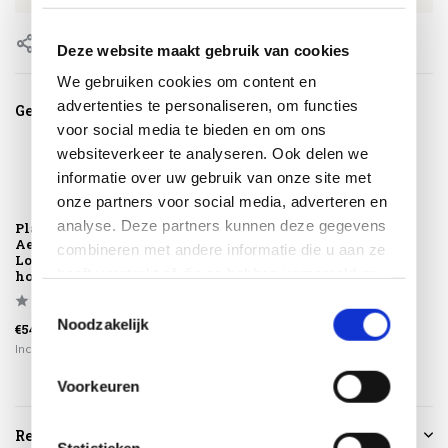
Delen
Deze website maakt gebruik van cookies
We gebruiken cookies om content en
advertenties te personaliseren, om functies
Gerelateerde producten
voor social media te bieden en om ons
websiteverkeer te analyseren. Ook delen we
informatie over uw gebruik van onze site met
onze partners voor social media, adverteren en
analyse. Deze partners kunnen deze gegevens
Platinum
AeroCover
combineren met andere informatie die u aan ze
Loungebankhoes
heeft verstrekt of die ze hebben verzameld op
hoge rug 140x90x...
basis van uw gebruik van hun services.
Toestemmingsselectie
Noodzakelijk
€54,95
Incl. btw
Voorkeuren
Reviews
Statistieken