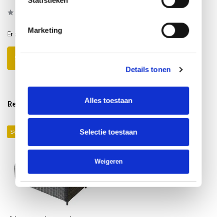
0
/
Based on 0 reviews
5
Marketing
Er zijn nog geen reviews geschreven over dit product..
Schrijf je eigen review
Details tonen
Alles toestaan
Reeds bekeken
Selectie toestaan
Sale 30%
Weigeren