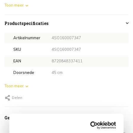
Toon meer
Productspecificaties
Artikelnummer
4SO160007347
SKU
4SO160007347
EAN
8720848337411
Doorsnede
45 cm
Toon meer
Delen
Gerelateerde producten