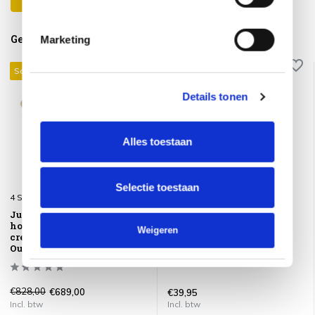
Gerelateerde producten
Marketing
Sale 17%
Details tonen
Alles toestaan
Selectie toestaan
4 Seasons Outdoor
4 Seasons Outdoor
June lounge tuintafel
Teak Shield 4-Seasons
hoogglans keramiek
Outdoor
Weigeren
creme 80xH35 cm 4 Seasons
Outdoor
€828,00
€689,00
€39,95
Incl. btw
Incl. btw