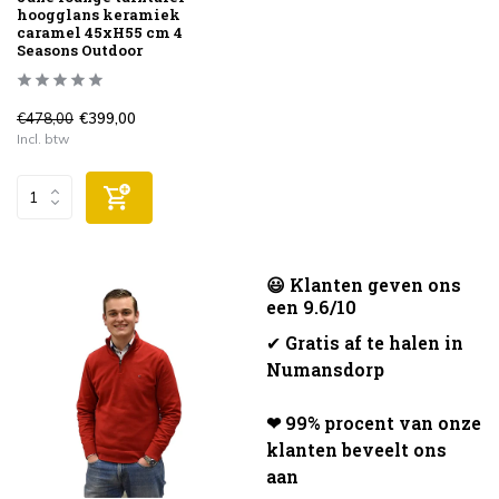
hoogglans keramiek
caramel 45xH55 cm 4
Seasons Outdoor
€478,00
€399,00
Incl. btw
😃 Klanten geven ons
een 9.6/10
✔
Gratis af te halen in
Numansdorp
❤ 99% procent van onze
klanten beveelt ons
aan