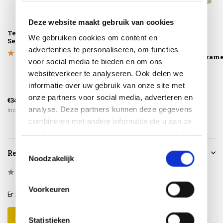
Deze website maakt gebruik van cookies
Teak Protector 4-
June lounge
June lounge
We gebruiken cookies om content en
Seasons Outdoor
tuintafel
tuintafel
hoogglans
hoogglans
advertenties te personaliseren, om functies
keramiek caramel
keramiek carame
voor social media te bieden en om ons
6...
8...
websiteverkeer te analyseren. Ook delen we
informatie over uw gebruik van onze site met
€588,00
€828,00
onze partners voor social media, adverteren en
€34,95
€489,00
€689,00
analyse. Deze partners kunnen deze gegevens
Incl. btw
Incl. btw
Incl. btw
combineren met andere informatie die u aan ze
heeft verstrekt of die ze hebben verzameld op
basis van uw gebruik van hun services.
Toestemmingsselectie
Reviews
Noodzakelijk
0
/
Based on 0 reviews
5
Voorkeuren
Er zijn nog geen reviews geschreven over dit product..
Schrijf je eigen review
Statistieken