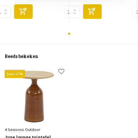
Reeds bekeken
Sale 17%
4 Seasons Outdoor
June lounge tuintafel