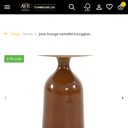
0
Terug
Home
June lounge tuintafel hoogglan...
17% sale