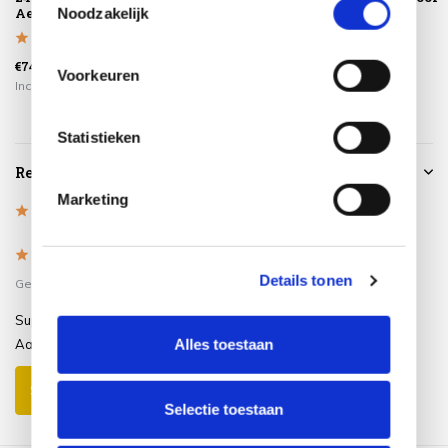
AeroCover
Noodzakelijk
€74,95
€24,95
€34,95
Voorkeuren
Incl. btw
Incl. btw
Incl. btw
Statistieken
Reviews
Marketing
5
/
Based on 1 reviews
5
5
/
5
Details tonen
Gepost door:
Stefaan
op 18 Juni 2023
Super mooie en stevige tafel
Alles toestaan
Aanrader!!!
Schrijf je eigen review
Selectie toestaan