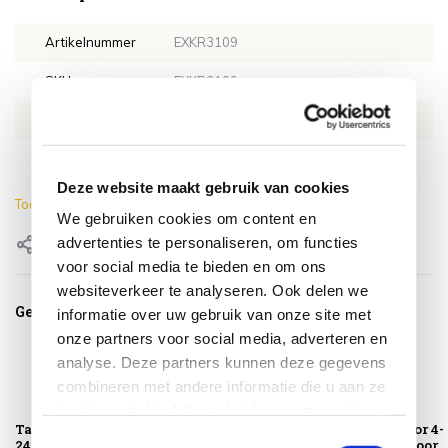
Artikelnummer
EXKR3109
SKU
EXKR3109
EAN
8720848301115
Lengte
240 cm
Deze website maakt gebruik van cookies
Toon meer
We gebruiken cookies om content en
advertenties te personaliseren, om functies
Delen
voor social media te bieden en om ons
websiteverkeer te analyseren. Ook delen we
Gerelateerde producten
informatie over uw gebruik van onze site met
onze partners voor social media, adverteren en
analyse. Deze partners kunnen deze gegevens
combineren met andere informatie die u aan ze
heeft verstrekt of die ze hebben verzameld op
Tafelhoes
Teak Cleaner 4-
Teak Protector 4-
basis van uw gebruik van hun services.
Toestemmingsselectie
240x110xH70 cm –
Seasons Outdoor
Seasons Outdoor