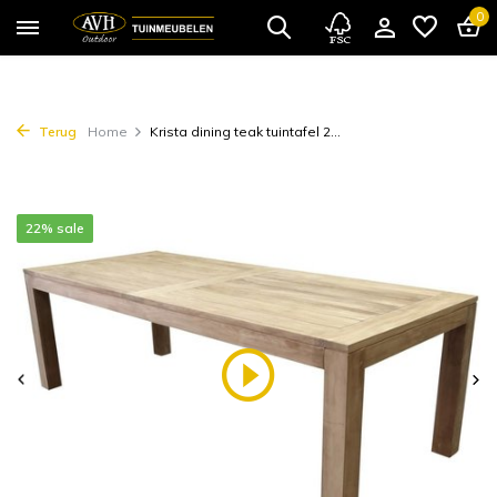
0
Terug
Home
Krista dining teak tuintafel 2...
22% sale