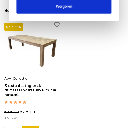
Weigeren
Reeds bekeken
Sale 22%
AVH-Collectie
Krista dining teak
tuintafel 240x100xH77 cm
naturel
€999,00
€775,00
Incl. btw