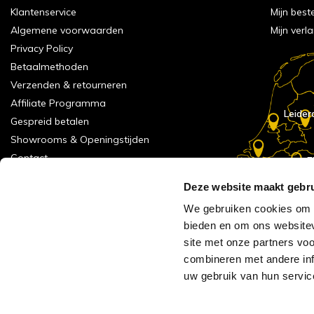
Klantenservice
Mijn best
Algemene voorwaarden
Mijn verla
Privacy Policy
Betaalmethoden
Verzenden & retourneren
Affiliate Programma
Leider
Gespreid betalen
Showrooms & Openingstijden
Contact
E
Numans
Service formulier
Deze website maakt gebru
Inspiratie
We gebruiken cookies om c
Meld je aan voor onze nieuwsbrief!
bieden en om ons websitev
Alle vestigingen
site met onze partners vo
Vacatures
combineren met andere inf
Acties
uw gebruik van hun servic
AVH Outlet
Reviews verzameling