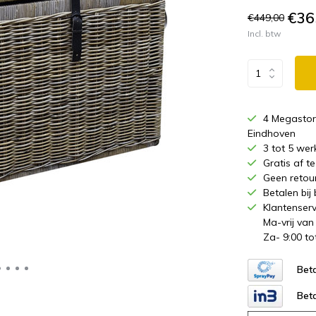
€36
€449,00
Incl. btw
4 Megastor
Eindhoven
3 tot 5 wer
Gratis af 
Geen retou
Betalen bij
Klantenserv
Ma-vrij van
Za- 9:00 to
Beta
Beta