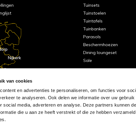
ellingen
Tuinsets
nglijst
Tuinstoelen
Tuintafels
Tuinbanken
Parasols
Beschermhoezen
dorp
Dining loungeset
Nijkerk
Sale
indhoven
dorp
ik van cookies
ontent en advertenties te personaliseren, om functies voor soci
erkeer te analyseren. Ook delen we informatie over uw gebruik
or social media, adverteren en analyse. Deze partners kunnen 
ormatie die u aan ze heeft verstrekt of die ze hebben verzameld
es.