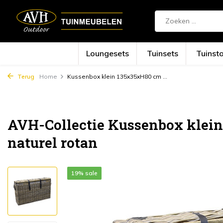
Loungesets
Tuinsets
Tuinst
Terug
Home
Kussenbox klein 135x35xH80 cm ...
AVH-Collectie Kussenbox klei
naturel rotan
19% sale