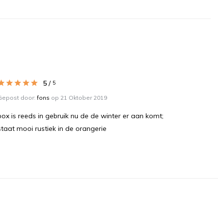
5
/
5
Gepost door:
fons
op 21 Oktober 2019
box is reeds in gebruik nu de de winter er aan komt;
staat mooi rustiek in de orangerie