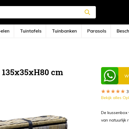
oelen
Tuintafels
Tuinbanken
Parasols
Besc
n 135x35xH80 cm
Wi
3
Bekijk alles O
De kussenbox 
van natuurlijk