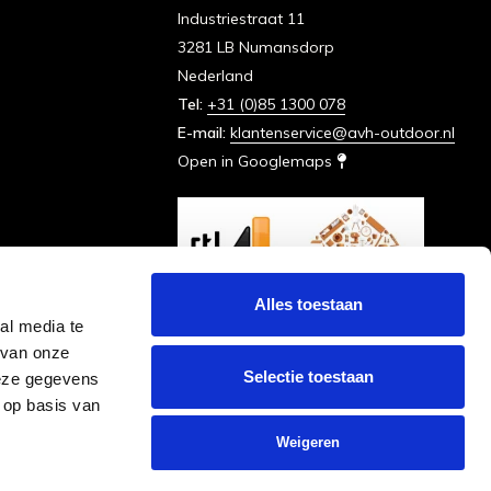
Industriestraat 11
3281 LB Numansdorp
Nederland
Tel:
+31 (0)85 1300 078
E-mail:
klantenservice@avh-outdoor.nl
Open in Googlemaps
Alles toestaan
al media te
 van onze
Selectie toestaan
deze gegevens
 op basis van
Weigeren