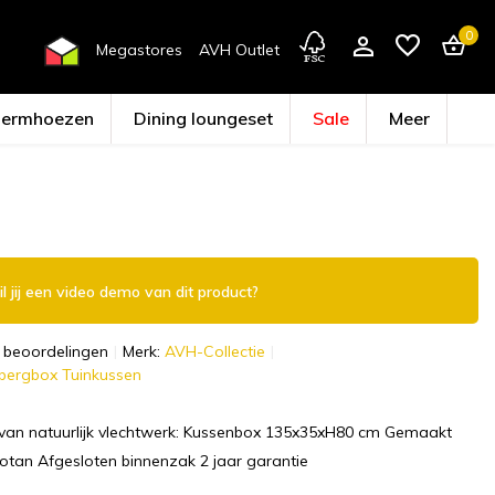
0
Megastores
AVH Outlet
hermhoezen
Dining loungeset
Sale
Meer
Account aanmaken
l jij een video demo van dit product?
 beoordelingen
Merk:
AVH-Collectie
pbergbox Tuinkussen
van natuurlijk vlechtwerk: Kussenbox 135x35xH80 cm Gemaakt
 rotan Afgesloten binnenzak 2 jaar garantie